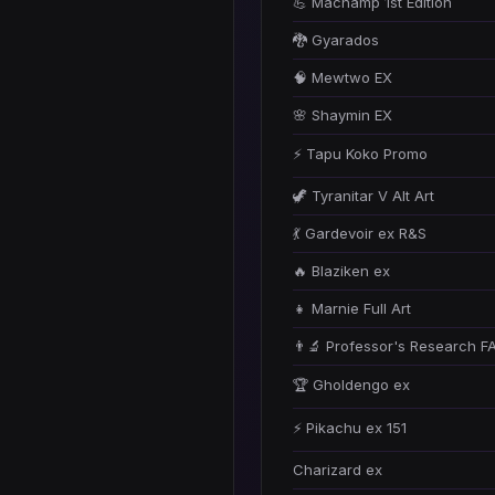
💪 Machamp 1st Edition
🐉 Gyarados
🧠 Mewtwo EX
🌸 Shaymin EX
⚡ Tapu Koko Promo
🦖 Tyranitar V Alt Art
💃 Gardevoir ex R&S
🔥 Blaziken ex
👧 Marnie Full Art
👨‍🔬 Professor's Research F
🏆 Gholdengo ex
⚡ Pikachu ex 151
Charizard ex