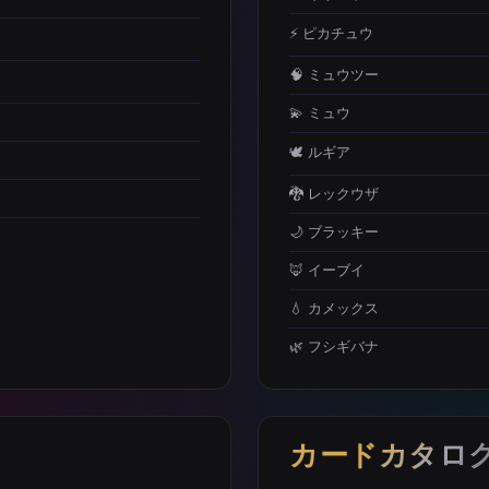
⚡ ピカチュウ
🧠 ミュウツー
💫 ミュウ
🕊️ ルギア
🐉 レックウザ
🌙 ブラッキー
🦊 イーブイ
💧 カメックス
🌿 フシギバナ
カードカタロ