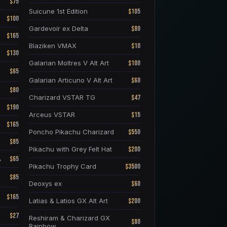
$75
$105
Suicune 1st Edition
$100
$80
Gardevoir ex Delta
$165
$10
Blaziken VMAX
$130
$100
Galarian Moltres V Alt Art
$65
$60
Galarian Articuno V Alt Art
$80
$47
Charizard VSTAR TG
$190
$15
Arceus VSTAR
$165
$550
Poncho Pikachu Charizard
$85
$200
Pikachu with Grey Felt Hat
$65
A
$3500
Pikachu Trophy Card
$85
$60
Deoxys ex
$165
$200
Latias & Latios GX Alt Art
$27
Reshiram & Charizard GX
$80
Rainbow