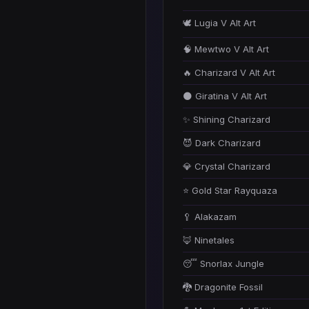
🕊️ Lugia V Alt Art
🧠 Mewtwo V Alt Art
🔥 Charizard V Alt Art
🌑 Giratina V Alt Art
✨ Shining Charizard
😈 Dark Charizard
💎 Crystal Charizard
⭐ Gold Star Rayquaza
🥄 Alakazam
🦊 Ninetales
😴 Snorlax Jungle
🐉 Dragonite Fossil