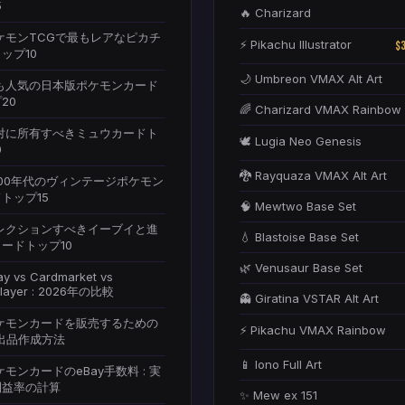
5
🔥 Charizard
ポケモンTCGで最もレアなピカチ
⚡ Pikachu Illustrator
$
ップ10
🌙 Umbreon VMAX Alt Art
最も人気の日本版ポケモンカード
20
🌈 Charizard VMAX Rainbow
絶対に所有すべきミュウカードト
🕊️ Lugia Neo Genesis
0
🐉 Rayquaza VMAX Alt Art
2000年代のヴィンテージポケモン
トップ15
🧠 Mewtwo Base Set
コレクションすべきイーブイと進
💧 Blastoise Base Set
ードトップ10
🌿 Venusaur Base Set
ay vs Cardmarket vs
layer : 2026年の比較
👻 Giratina VSTAR Alt Art
ポケモンカードを販売するための
⚡ Pikachu VMAX Rainbow
y出品作成方法
📱 Iono Full Art
ポケモンカードのeBay手数料 : 実
利益率の計算
✨ Mew ex 151