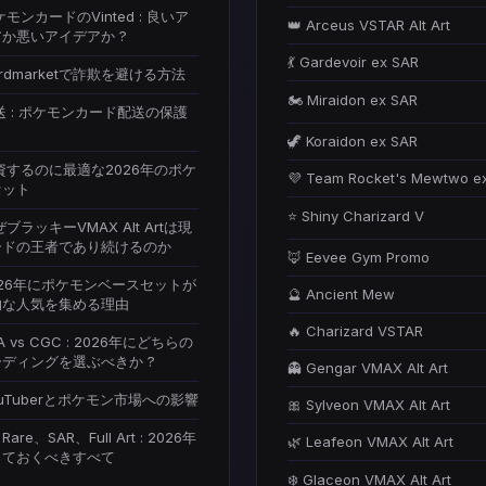
ケモンカードのVinted : 良いア
👑 Arceus VSTAR Alt Art
か悪いアイデアか ?
💃 Gardevoir ex SAR
Cardmarketで詐欺を避ける方法
🏍️ Miraidon ex SAR
発送 : ポケモンカード配送の保護
🦖 Koraidon ex SAR
投資するのに最適な2026年のポケ
💜 Team Rocket's Mewtwo e
セット
⭐ Shiny Charizard V
ぜブラッキーVMAX Alt Artは現
ードの王者であり続けるのか
🦊 Eevee Gym Promo
2026年にポケモンベースセットが
🔮 Ancient Mew
的な人気を集める理由
🔥 Charizard VSTAR
SA vs CGC : 2026年にどちらの
ディングを選ぶべきか ?
👻 Gengar VMAX Alt Art
YouTuberとポケモン市場への影響
🎀 Sylveon VMAX Alt Art
t Rare、SAR、Full Art : 2026年
🌿 Leafeon VMAX Alt Art
っておくべきすべて
❄️ Glaceon VMAX Alt Art