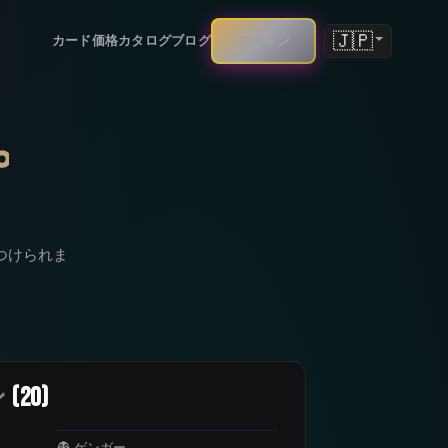
🇯🇵
カード価格
カタログ
ブログ
スキャン
プ
見つけられま
ン
(20)
👻 ゲンガー