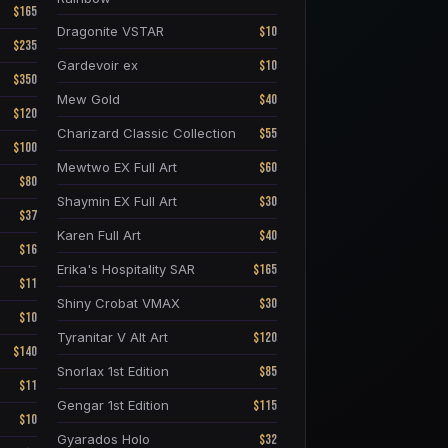
$165
$10
Dragonite VSTAR
$235
$10
Gardevoir ex
$350
$40
Mew Gold
$120
$55
Charizard Classic Collection
$100
$60
Mewtwo EX Full Art
$80
$30
Shaymin EX Full Art
$37
$40
Karen Full Art
$16
$165
Erika's Hospitality SAR
$11
$30
Shiny Crobat VMAX
$10
$120
Tyranitar V Alt Art
$140
$85
Snorlax 1st Edition
$11
$115
Gengar 1st Edition
$10
$32
Gyarados Holo