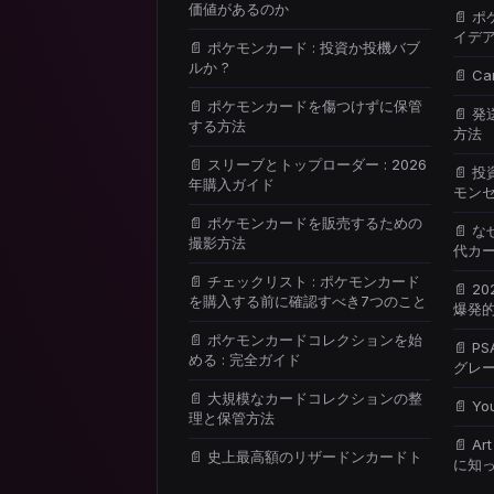
価値があるのか
📄 ポ
イデア
📄 ポケモンカード : 投資か投機バブ
ルか ?
📄 
📄 ポケモンカードを傷つけずに保管
📄 
する方法
方法
📄 スリーブとトップローダー : 2026
📄 
年購入ガイド
モン
📄 ポケモンカードを販売するための
📄 な
撮影方法
代カ
📄 チェックリスト : ポケモンカード
📄 
を購入する前に確認すべき7つのこと
爆発
📄 ポケモンカードコレクションを始
📄 P
める : 完全ガイド
グレー
📄 大規模なカードコレクションの整
📄 
理と保管方法
📄 Ar
📄 史上最高額のリザードンカードト
に知