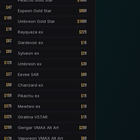
$1000
Pikachu Gold Star
$47
$800
Espeon Gold Star
$105
$1000
Umbreon Gold Star
$70
$225
Rayquaza ex
$62
$16
Gardevoir ex
$60
x
$20
Sylveon ex
$120
$30
Umbreon ex
$37
$80
Eevee SAR
$90
$20
Charizard ex
$150
$15
Pikachu ex
$375
$10
Mewtwo ex
$325
$15
Giratina VSTAR
$200
$200
Gengar VMAX Alt Art
$60
Vaporeon VMAX Alt Art
$170