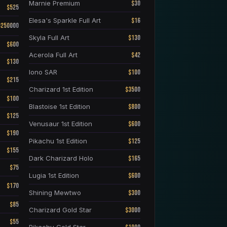
$30
Marnie Premium
$525
$16
Elesa's Sparkle Full Art
3250000
$130
Skyla Full Art
$600
$42
Acerola Full Art
$130
$100
Iono SAR
$215
$3500
Charizard 1st Edition
$100
$800
Blastoise 1st Edition
$125
$600
Venusaur 1st Edition
$190
$125
Pikachu 1st Edition
$155
$165
Dark Charizard Holo
$75
$600
Lugia 1st Edition
$170
$300
Shining Mewtwo
$85
$3000
Charizard Gold Star
$55