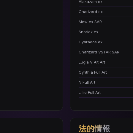
Alakazam ex
Charizard ex
Mew ex SAR
Snorlax ex
Gyarados ex
Charizard VSTAR SAR
Lugia V Alt Art
Cynthia Full Art
N Full Art
Lillie Full Art
法的情報