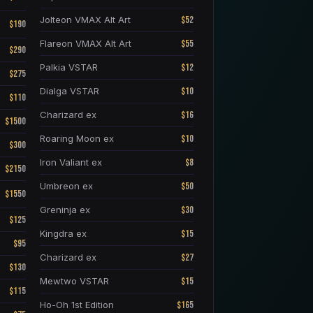
$52
Jolteon VMAX Alt Art
$190
$55
Flareon VMAX Alt Art
$290
$12
Palkia VSTAR
$275
$10
Dialga VSTAR
$110
$16
Charizard ex
$1500
$10
Roaring Moon ex
$300
$8
Iron Valiant ex
$2150
$50
Umbreon ex
$1550
$30
Greninja ex
$125
$15
Kingdra ex
$95
$27
Charizard ex
$130
$15
Mewtwo VSTAR
$115
$165
Ho-Oh 1st Edition