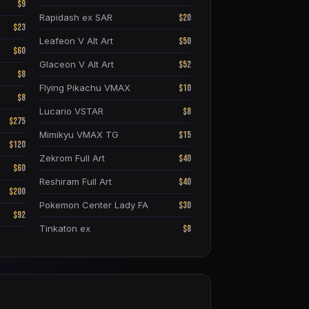
$9
$20
Rapidash ex SAR
$23
$50
Leafeon V Alt Art
$60
$52
Glaceon V Alt Art
$8
$10
Flying Pikachu VMAX
$8
$8
Lucario VSTAR
$275
$15
Mimikyu VMAX TG
$120
$40
Zekrom Full Art
$60
$40
Reshiram Full Art
$200
$30
Pokemon Center Lady FA
$92
$8
Tinkaton ex