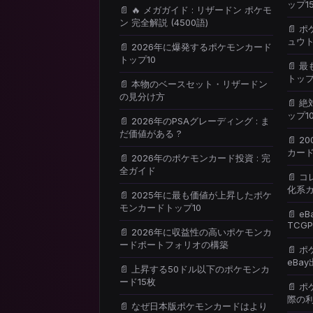
ップ1
📄 🔥 メガガイド : リザードン ポケモ
ン 完全解説 (4500語)
📄 
ュウト
📄 2026年に爆発するポケモンカード
トップ10
📄 
トップ
📄 本物のベースセット・リザードン
の見分け方
📄 
ップ1
📄 2026年のPSAグレーディング : ま
だ価値がある ?
📄 
カード
📄 2026年のポケモンカード投資 : 完
全ガイド
📄 
化系カ
📄 2025年に最も価値が上昇したポケ
モンカードトップ10
📄 eB
TCGP
📄 2026年に収益性の高いポケモンカ
ードポートフォリオの構築
📄 
eBa
📄 上昇する50ドル以下のポケモンカ
ード15枚
📄 
際の
📄 なぜ日本版ポケモンカードはより