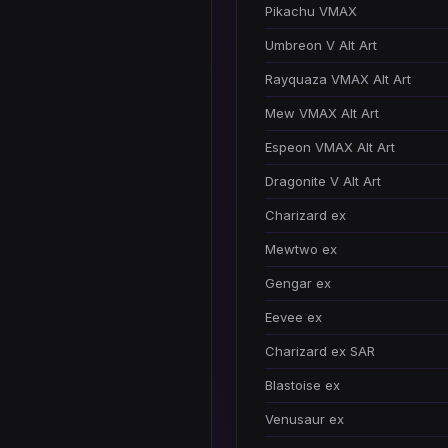
Pikachu VMAX
Umbreon V Alt Art
Rayquaza VMAX Alt Art
Mew VMAX Alt Art
Espeon VMAX Alt Art
Dragonite V Alt Art
Charizard ex
Mewtwo ex
Gengar ex
Eevee ex
Charizard ex SAR
Blastoise ex
Venusaur ex