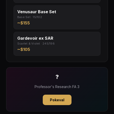
Venusaur Base Set
Base Set · 15/102
~$155
Gardevoir ex SAR
Scarlet & Violet · 245/198
~$105
?
Professor's Research FA 3
Pokeval