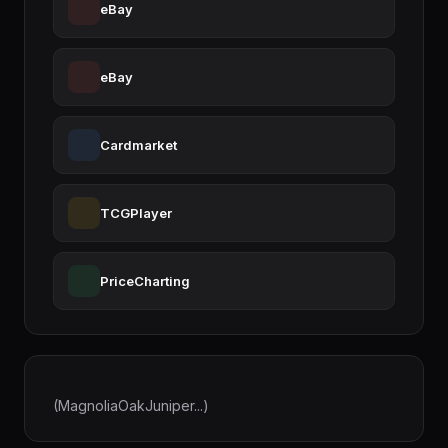
eBay
eBay
Cardmarket
TCGPlayer
PriceCharting
(MagnoliaOakJuniper...)