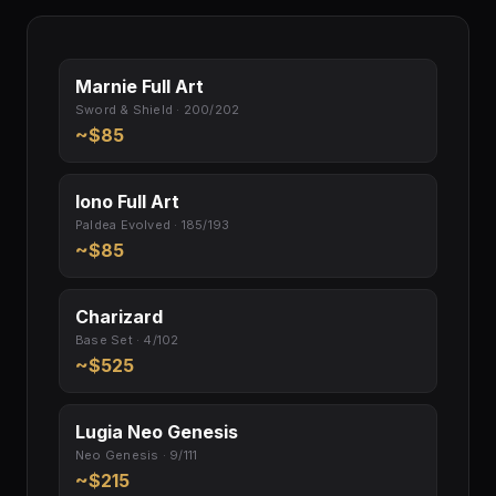
Marnie Full Art
Sword & Shield · 200/202
~$85
Iono Full Art
Paldea Evolved · 185/193
~$85
Charizard
Base Set · 4/102
~$525
Lugia Neo Genesis
Neo Genesis · 9/111
~$215