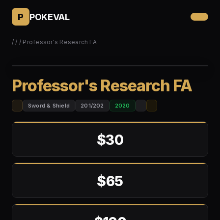
P
POKEVAL
/
/
/ Professor's Research FA
Professor's Research FA
Sword & Shield
201/202
2020
$30
$65