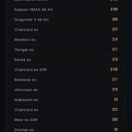
$100
Espeon VMAX Alt Art
$80
Dragonite V Alt Art
$37
Charizard ex
$16
Mewtwo ex
$11
Gengar ex
$10
Eevee ex
$140
Charizard ex SAR
$11
Blastoise ex
$10
Venusaur ex
$9
Alakazam ex
$23
Charizard ex
$60
Mew ex SAR
$8
Snorlax ex