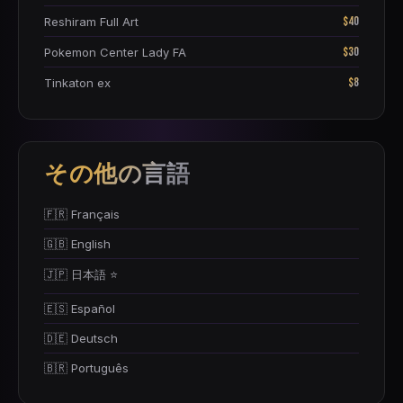
$40
Reshiram Full Art
$30
Pokemon Center Lady FA
$8
Tinkaton ex
その他の言語
🇫🇷 Français
🇬🇧 English
🇯🇵 日本語 ⭐
🇪🇸 Español
🇩🇪 Deutsch
🇧🇷 Português