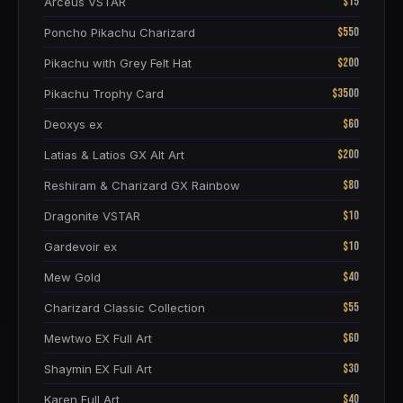
$15
Arceus VSTAR
$550
Poncho Pikachu Charizard
$200
Pikachu with Grey Felt Hat
$3500
Pikachu Trophy Card
$60
Deoxys ex
$200
Latias & Latios GX Alt Art
$80
Reshiram & Charizard GX Rainbow
$10
Dragonite VSTAR
$10
Gardevoir ex
$40
Mew Gold
$55
Charizard Classic Collection
$60
Mewtwo EX Full Art
$30
Shaymin EX Full Art
$40
Karen Full Art