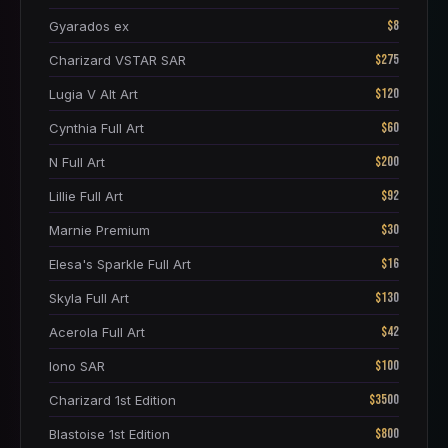
$8
Gyarados ex
$275
Charizard VSTAR SAR
$120
Lugia V Alt Art
$60
Cynthia Full Art
$200
N Full Art
$92
Lillie Full Art
$30
Marnie Premium
$16
Elesa's Sparkle Full Art
$130
Skyla Full Art
$42
Acerola Full Art
$100
Iono SAR
$3500
Charizard 1st Edition
$800
Blastoise 1st Edition