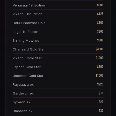
$600
Venusaur 1st Edition
$125
Pikachu 1st Edition
$165
Dark Charizard Holo
$600
Lugia 1st Edition
$300
Shining Mewtwo
$3000
Charizard Gold Star
$1000
Pikachu Gold Star
$800
Espeon Gold Star
$1000
Umbreon Gold Star
$225
Rayquaza ex
$16
Gardevoir ex
$20
Sylveon ex
$30
Umbreon ex