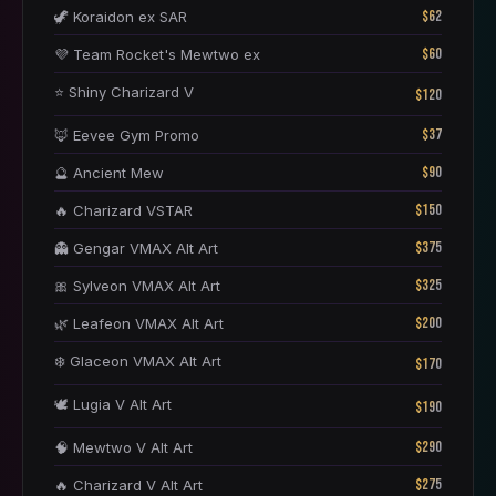
$62
🦖 Koraidon ex SAR
$60
💜 Team Rocket's Mewtwo ex
⭐ Shiny Charizard V
$120
$37
🦊 Eevee Gym Promo
$90
🔮 Ancient Mew
$150
🔥 Charizard VSTAR
$375
👻 Gengar VMAX Alt Art
$325
🎀 Sylveon VMAX Alt Art
$200
🌿 Leafeon VMAX Alt Art
❄️ Glaceon VMAX Alt Art
$170
🕊️ Lugia V Alt Art
$190
$290
🧠 Mewtwo V Alt Art
$275
🔥 Charizard V Alt Art