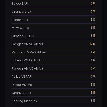
$80
Eevee SAR
$20
Charizard ex
$15
Pikachu ex
$10
Mewtwo ex
$15
Giratina VSTAR
$200
Gengar VMAX Alt Art
$60
Vaporeon VMAX Alt Art
$52
Jolteon VMAX Alt Art
$55
Flareon VMAX Alt Art
$12
Palkia VSTAR
$10
Dialga VSTAR
$16
Charizard ex
$10
Roaring Moon ex