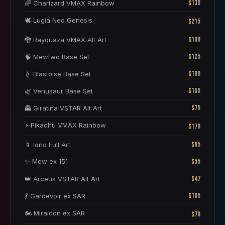
$130
🌈 Charizard VMAX Rainbow
🕊️ Lugia Neo Genesis
$215
$100
🐉 Rayquaza VMAX Alt Art
$125
🧠 Mewtwo Base Set
$190
💧 Blastoise Base Set
$155
🌿 Venusaur Base Set
$75
👻 Giratina VSTAR Alt Art
⚡ Pikachu VMAX Rainbow
$170
$85
📱 Iono Full Art
✨ Mew ex 151
$55
$47
👑 Arceus VSTAR Alt Art
$105
💃 Gardevoir ex SAR
🏍️ Miraidon ex SAR
$70