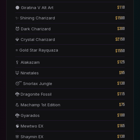
$110
🌑 Giratina V Alt Art
✨ Shining Charizard
$1500
$300
😈 Dark Charizard
$2150
💎 Crystal Charizard
⭐ Gold Star Rayquaza
$1550
$125
🥄 Alakazam
$95
🦊 Ninetales
$130
😴 Snorlax Jungle
$115
🐉 Dragonite Fossil
$75
💪 Machamp 1st Edition
$100
🐉 Gyarados
$165
🧠 Mewtwo EX
$130
🌸 Shaymin EX