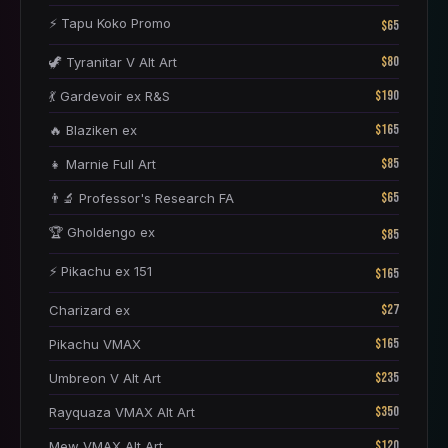
⚡ Tapu Koko Promo
$65
$80
🦖 Tyranitar V Alt Art
$190
💃 Gardevoir ex R&S
$165
🔥 Blaziken ex
$85
👧 Marnie Full Art
$65
👨‍🔬 Professor's Research FA
🏆 Gholdengo ex
$85
⚡ Pikachu ex 151
$165
$27
Charizard ex
$165
Pikachu VMAX
$235
Umbreon V Alt Art
$350
Rayquaza VMAX Alt Art
$120
Mew VMAX Alt Art