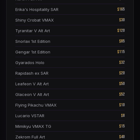
$165
Erika's Hospitality SAR
$30
Shiny Crobat VMAX
$120
Tyranitar V Alt Art
$85
Snorlax 1st Edition
$115
Gengar 1st Edition
$32
Gyarados Holo
$20
Rapidash ex SAR
$50
Leafeon V Alt Art
$52
Glaceon V Alt Art
$10
Flying Pikachu VMAX
$8
Lucario VSTAR
$15
Mimikyu VMAX TG
$40
Zekrom Full Art