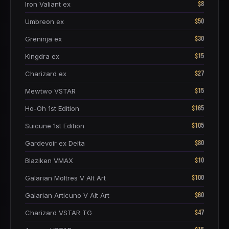
$8
Iron Valiant ex
$50
Umbreon ex
$30
Greninja ex
$15
Kingdra ex
$27
Charizard ex
$15
Mewtwo VSTAR
$165
Ho-Oh 1st Edition
$105
Suicune 1st Edition
$80
Gardevoir ex Delta
$10
Blaziken VMAX
$100
Galarian Moltres V Alt Art
$60
Galarian Articuno V Alt Art
$47
Charizard VSTAR TG