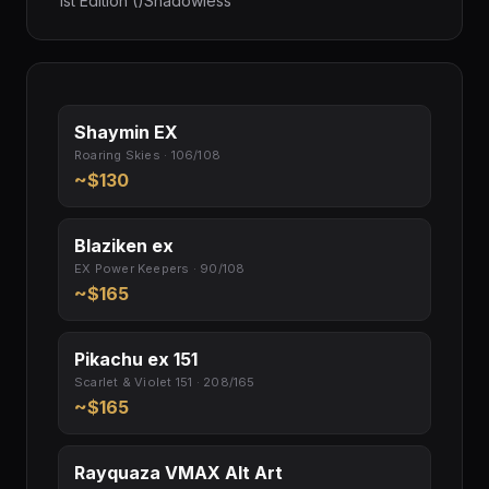
1st Edition ()Shadowless
Shaymin EX
Roaring Skies · 106/108
~$130
Blaziken ex
EX Power Keepers · 90/108
~$165
Pikachu ex 151
Scarlet & Violet 151 · 208/165
~$165
Rayquaza VMAX Alt Art