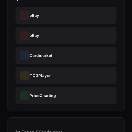
eBay
eBay
Cardmarket
TCGPlayer
PriceCharting