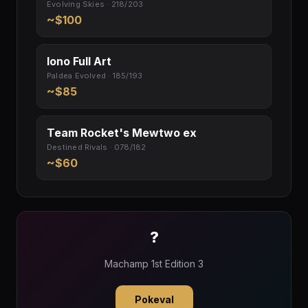
Evolving Skies · 218/203
~$100
Iono Full Art
Paldea Evolved · 185/193
~$85
Team Rocket's Mewtwo ex
Destined Rivals · 078/182
~$60
?
Machamp 1st Edition 3
Pokeval