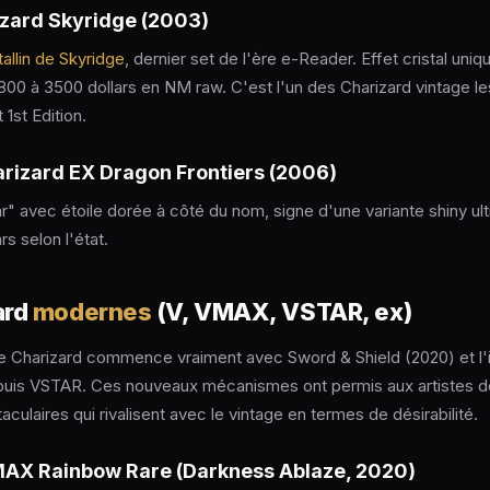
izard Skyridge (2003)
tallin de Skyridge
, dernier set de l'ère e-Reader. Effet cristal uniqu
 800 à 3500 dollars en NM raw. C'est l'un des Charizard vintage le
 1st Edition.
arizard EX Dragon Frontiers (2006)
r" avec étoile dorée à côté du nom, signe d'une variante shiny ultra
rs selon l'état.
ard
modernes
(V, VMAX, VSTAR, ex)
 Charizard commence vraiment avec Sword & Shield (2020) et l'
puis VSTAR. Ces nouveaux mécanismes ont permis aux artistes d
taculaires qui rivalisent avec le vintage en termes de désirabilité.
AX Rainbow Rare (Darkness Ablaze, 2020)