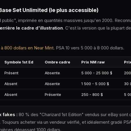
Base Set Unlimited (le plus accessible)
d public", imprimée en quantités massives jusqu'en 2000. Reconn
rrière le cadre d'illustration
. C'est la version que la plupart d
 à 800 dollars en Near Mint
. PSA 10 vers 5 000 à 8 000 dollars.
Symbole 1st Ed
Ombre cadre
Prix NM raw
Pri
Présent
Absente
5 000 - 25 000 $
200
Absent
Absente
1 500 - 5 000 $
30 
Absent
Présente
250 - 800 $
5 0
x fakes :
80 % des "Charizard 1st Edition" vendus sur eBay sont 
 Toujours acheter via un vendeur vérifié, et idéalement gradé P
pièces dépassant 1000 dollars.