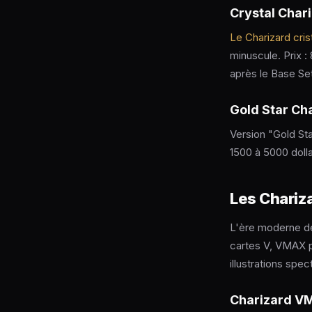
Crystal Char
Le Charizard cris
minuscule. Prix :
après le Base Set
Gold Star Ch
Version "Gold Sta
1500 à 5000 dolla
Les Chariz
L'ère moderne de
cartes V, VMAX 
illustrations spec
Charizard VM