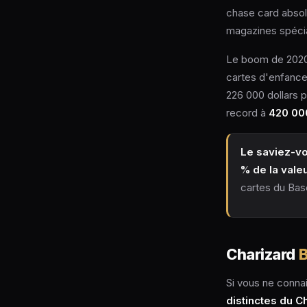
chase card absol
magazines spécia
Le boom de 2020 
cartes d'enfance
226 000 dollars p
record à
420 000
Le saviez-v
% de la vale
cartes du Bas
Charizard
B
Si vous ne connai
distinctes du C