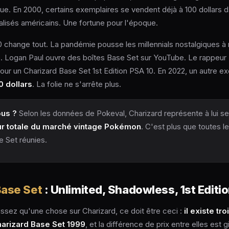
ue. En 2000, certains exemplaires se vendent déjà à 100 dollars d
lisés américains. Une fortune pour l'époque.
change tout. La pandémie pousse les millennials nostalgiques à 
. Logan Paul ouvre des boîtes Base Set sur YouTube. Le rappeu
our un Charizard Base Set 1st Edition PSA 10. En 2022, un autre ex
 dollars
. La folie ne s'arrête plus.
ous ?
Selon les données de Pokeval, Charizard représente à lui se
ur totale du marché vintage Pokémon
. C'est plus que toutes l
e Set réunies.
ase Set
: Unlimited, Shadowless, 1st Editi
ssez qu'une chose sur Charizard, ce doit être ceci :
il existe tr
harizard Base Set 1999
, et la différence de prix entre elles est 