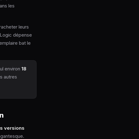
ans les
racheter leurs
r Logic dépense
emplaire bat le
ul environ
18
es autres
on
ois versions
gigantesque.