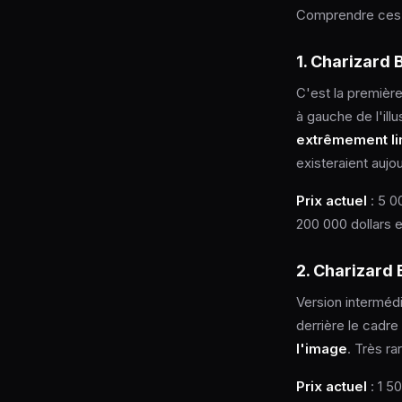
Comprendre ces v
1. Charizard B
C'est la première
à gauche de l'ill
extrêmement li
existeraient aujou
Prix actuel
: 5 0
200 000 dollars 
2. Charizard
Version intermédi
derrière le cadre
l'image
. Très ra
Prix actuel
: 1 5