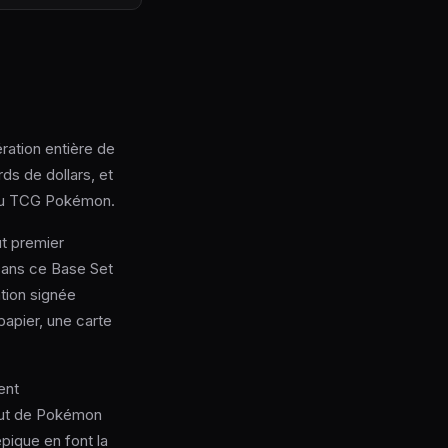
ration entière de
ds de dollars, et
 du TCG Pokémon.
ut premier
Dans ce Base Set
ration signée
 papier, une carte
ent
atut de Pokémon
épique en font la