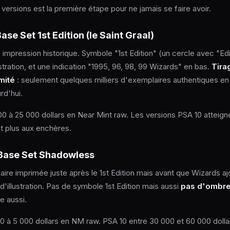
ersions est la première étape pour ne jamais se faire avoir.
ase Set 1st Edition (le Saint Graal)
 impression historique. Symbole "1st Edition" (un cercle avec "Edi
ustration, et une indication "1995, 96, 98, 99 Wizards" en bas.
Tira
mité
: seulement quelques milliers d'exemplaires authentiques en
rd'hui.
00 à 25 000 dollars en Near Mint raw. Les versions PSA 10 atteign
et plus aux enchères.
 Base Set Shadowless
aire imprimée juste après le 1st Edition mais avant que Wizards a
 d'illustration. Pas de symbole 1st Edition mais aussi
pas d'ombre 
re aussi.
00 à 5 000 dollars en NM raw. PSA 10 entre 30 000 et 60 000 dolla