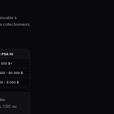
aissable à
es collectionneurs
x PSA 10
 000 $+
000 - 60 000 $
00 - 8 000 $
des
SA, CGC ou