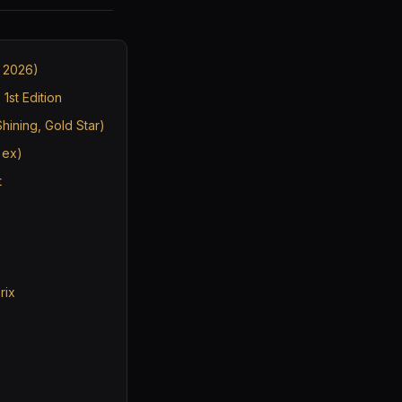
à 2026)
1st Edition
Shining, Gold Star)
 ex)
t
rix