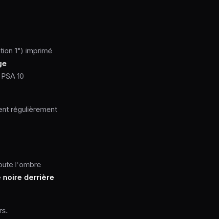
tion 1") imprimé
ge
 PSA 10
ent régulièrement
joute l'ombre
noire derrière
rs.