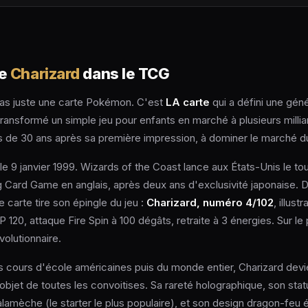
de
Charizard
dans le TCG
pas juste une carte Pokémon. C'est
LA carte
qui a défini une géné
transformé un simple jeu pour enfants en marché à plusieurs milliar
ès de 30 ans après sa première impression, à dominer le marché
 9 janvier 1999. Wizards of the Coast lance aux États-Unis le to
Card Game en anglais, après deux ans d'exclusivité japonaise. 
e carte tire son épingle du jeu :
Charizard, numéro 4/102
, illust
P 120, attaque Fire Spin à 100 dégâts, retraite à 3 énergies. Sur le
volutionnaire.
es cours d'école américaines puis du monde entier, Charizard devi
'objet de toutes les convoitises. Sa rareté holographique, son st
alamèche (le starter le plus populaire), et son design dragon-feu 