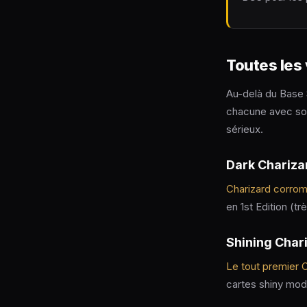
Toutes les
Au-delà du Base S
chacune avec son 
sérieux.
Dark Chariza
Charizard corro
en 1st Edition (t
Shining Char
Le tout premier C
cartes shiny mode