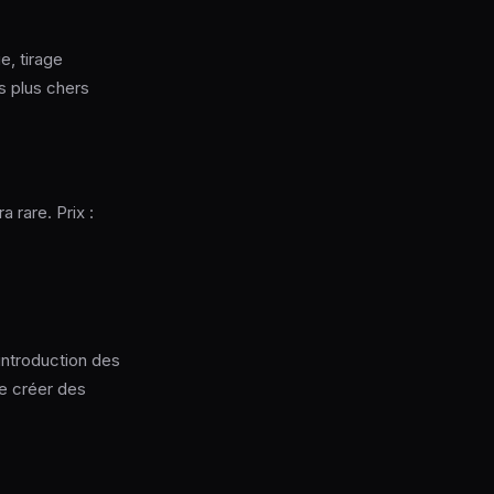
e, tirage
s plus chers
 rare. Prix :
introduction des
e créer des