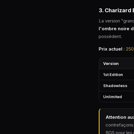
3. Charizard 
La version "gran
l'ombre noire de
possèdent.
Prix actuel
:
250
Version
1st Edition
Shadowless
Unlimited
Attention au
contrefaçons.
BGS pour les 