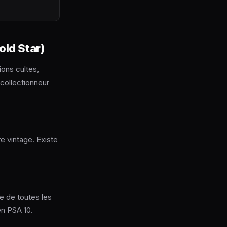
old Star)
ions cultes,
 collectionneur
re vintage. Existe
re de toutes les
en PSA 10.