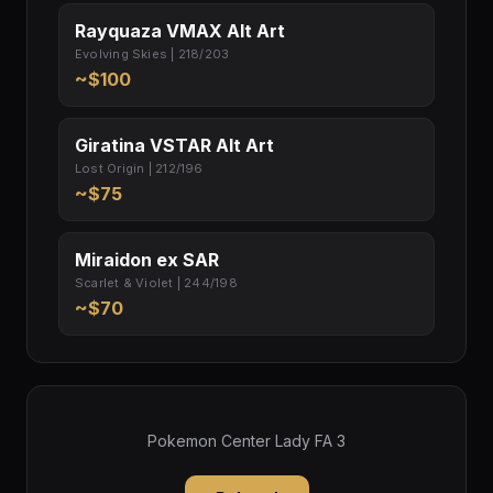
Rayquaza VMAX Alt Art
Evolving Skies | 218/203
~$100
Giratina VSTAR Alt Art
Lost Origin | 212/196
~$75
Miraidon ex SAR
Scarlet & Violet | 244/198
~$70
Pokemon Center Lady FA 3