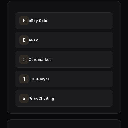
E
eBay Sold
E
eBay
C
Cardmarket
T
TCGPlayer
$
PriceCharting