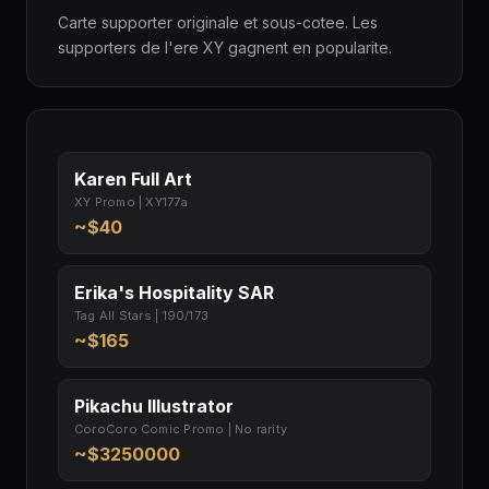
Carte supporter originale et sous-cotee. Les
supporters de l'ere XY gagnent en popularite.
Karen Full Art
XY Promo | XY177a
~$40
Erika's Hospitality SAR
Tag All Stars | 190/173
~$165
Pikachu Illustrator
CoroCoro Comic Promo | No rarity
~$3250000