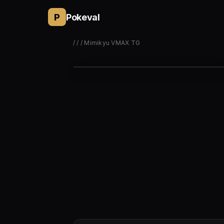
P
Pokeval
/
/
/ Mimikyu VMAX TG