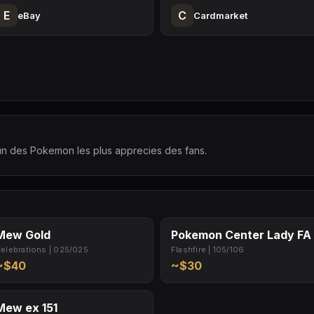
E
C
eBay
Cardmarket
l'un des Pokemon les plus apprecies des fans.
Mew Gold
Pokemon Center Lady FA
elebrations | 025/025
Flashfire | 105/106
~$40
~$30
Mew ex 151