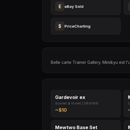
E
eBay Sold
$
PriceCharting
Belle carte Trainer Gallery. Mimikyu est 
Gardevoir ex
Scarlet & Violet | 086/198
C
~$10
Mewtwo Base Set