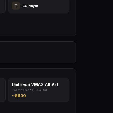
T
TCGPlayer
Umbreon VMAX Alt Art
Evolving Skies | 215/203
~$600