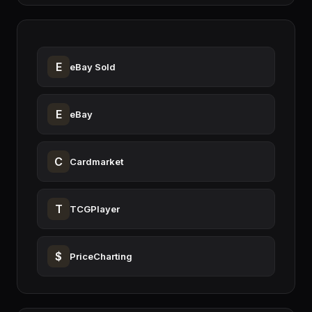
E
eBay Sold
E
eBay
C
Cardmarket
T
TCGPlayer
$
PriceCharting