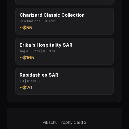
Charizard Classic Collection
Celebrations | 004/025
~$55
Erika's Hospitality SAR
Tag All Stars | 190/173
~$165
Rapidash ex SAR
151 | 184/165
~$20
Pikachu Trophy Card 3