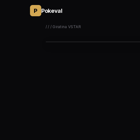
P
Pokeval
/
/
/ Giratina VSTAR