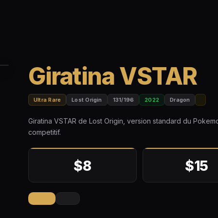
Giratina VSTAR
Ultra Rare
Lost Origin
131/196
2022
Dragon
Giratina VSTAR de Lost Origin, version standard du Pokemo
competitif.
$8
$15