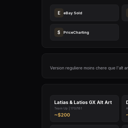
E
eBay Sold
$
PriceCharting
Version reguliere moins chere que l'alt ar
Latias & Latios GX Alt Art
Team Up | 170/181
A
~$200