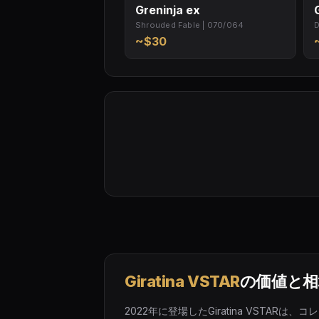
Greninja ex
Shrouded Fable | 070/064
D
~$30
Giratina VSTAR
の価値と相
2022年に登場したGiratina VSTA