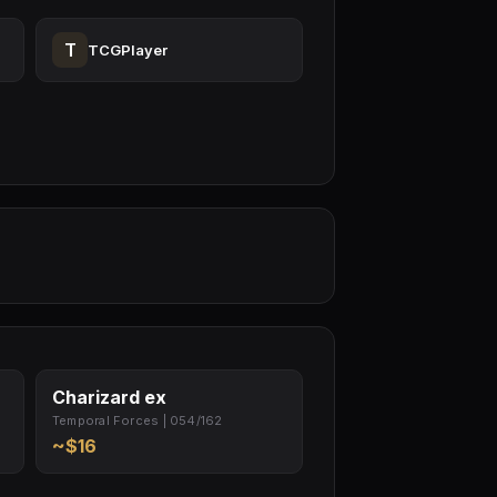
T
TCGPlayer
Charizard ex
Temporal Forces | 054/162
~$16