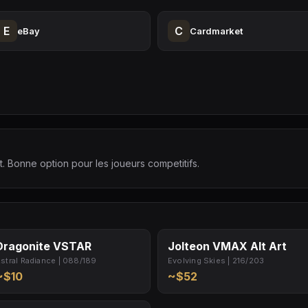
E
C
eBay
Cardmarket
t. Bonne option pour les joueurs competitifs.
Dragonite VSTAR
Jolteon VMAX Alt Art
stral Radiance | 088/189
Evolving Skies | 216/203
~$10
~$52