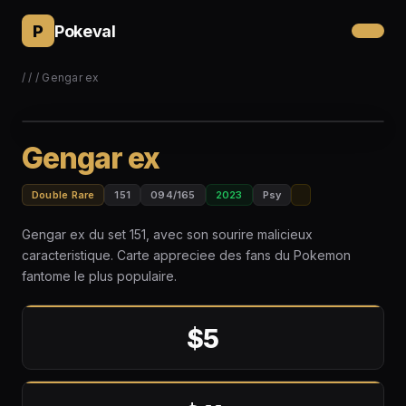
P
Pokeval
/
/
/ Gengar ex
Gengar ex
Double Rare
151
094/165
2023
Psy
Gengar ex du set 151, avec son sourire malicieux
caracteristique. Carte appreciee des fans du Pokemon
fantome le plus populaire.
$5