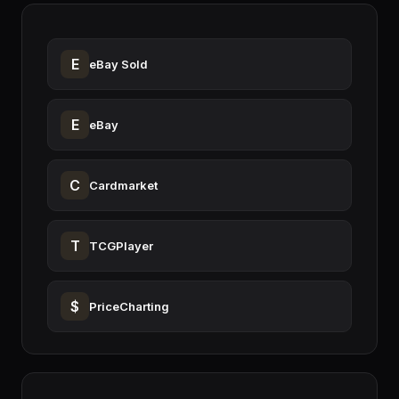
E
eBay Sold
E
eBay
C
Cardmarket
T
TCGPlayer
$
PriceCharting