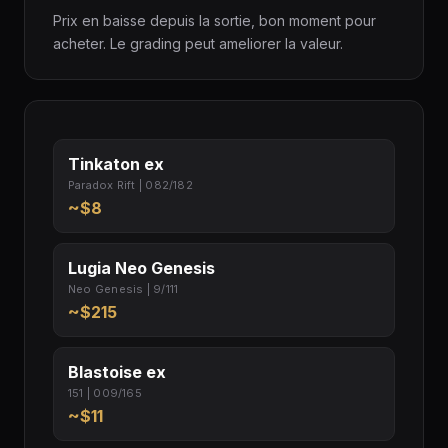
Prix en baisse depuis la sortie, bon moment pour
acheter. Le grading peut ameliorer la valeur.
Tinkaton ex
Paradox Rift | 082/182
~$8
Lugia Neo Genesis
Neo Genesis | 9/111
~$215
Blastoise ex
151 | 009/165
~$11