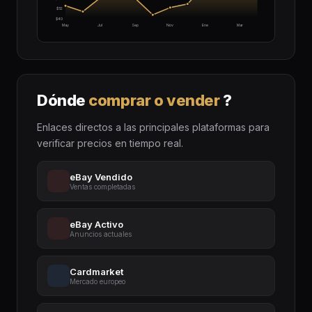
$52
$40
May
Jul
Sep
Nov
Ene
Mar
Dónde
comprar o vender
?
Enlaces directos a las principales plataformas para
verificar precios en tiempo real.
eBay Vendido
Ventas completadas
eBay Activo
Anuncios actuales
Cardmarket
Mercado europeo