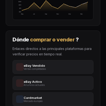
$104
$88
$72
$56
May
Jul
Sep
Nov
Ene
Mar
Dónde
comprar o vender
?
Enlaces directos a las principales plataformas para
verificar precios en tiempo real.
eBay Vendido
Ventas completadas
eBay Activo
Anuncios actuales
Cardmarket
Mercado europeo