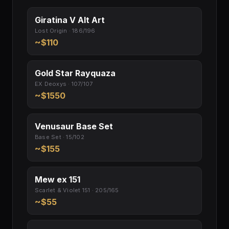
Giratina V Alt Art
Lost Origin · 186/196
~$110
Gold Star Rayquaza
EX Deoxys · 107/107
~$1550
Venusaur Base Set
Base Set · 15/102
~$155
Mew ex 151
Scarlet & Violet 151 · 205/165
~$55