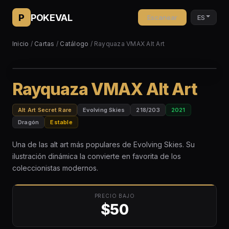
P
POKEVAL
Escanear
ES
Inicio
/
Cartas
/
Catálogo
/ Rayquaza VMAX Alt Art
Rayquaza VMAX Alt Art
Alt Art Secret Rare
Evolving Skies
218/203
2021
Dragón
Estable
Una de las alt art más populares de Evolving Skies. Su
ilustración dinámica la convierte en favorita de los
coleccionistas modernos.
PRECIO BAJO
$50