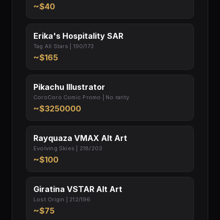
~$40
Erika's Hospitality SAR
Tag All Stars | 190/173
~$165
Pikachu Illustrator
CoroCoro Comic Promo | No rarity
~$3250000
Rayquaza VMAX Alt Art
Evolving Skies | 218/203
~$100
Giratina VSTAR Alt Art
Lost Origin | 212/196
~$75