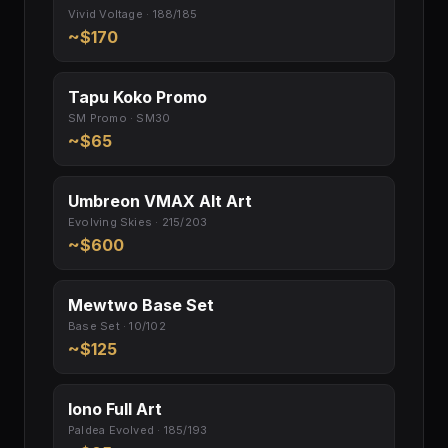
Vivid Voltage · 188/185
~$170
Tapu Koko Promo
SM Promo · SM30
~$65
Umbreon VMAX Alt Art
Evolving Skies · 215/203
~$600
Mewtwo Base Set
Base Set · 10/102
~$125
Iono Full Art
Paldea Evolved · 185/193