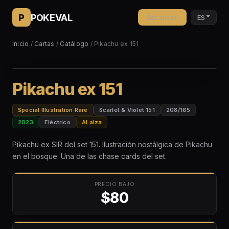
P
POKEVAL
Escanear
ES
Inicio
/
Cartas
/
Catálogo
/ Pikachu ex 151
Pikachu ex 151
Special Illustration Rare
Scarlet & Violet 151
208/165
2023
Eléctrico
Al alza
Pikachu ex SIR del set 151. Ilustración nostálgica de Pikachu
en el bosque. Una de las chase cards del set.
PRECIO BAJO
$80