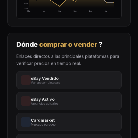
$127
$100
May
Jul
Sep
Nov
Ene
Mar
Dónde
comprar o vender
?
Enlaces directos a las principales plataformas para
verificar precios en tiempo real.
eBay Vendido
Ventas completadas
eBay Activo
Anuncios actuales
Cardmarket
Mercado europeo