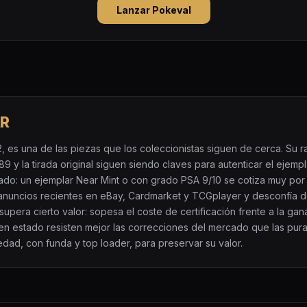
Lanzar Pokeval
AR
, es una de las piezas que los coleccionistas siguen de cerca. Su ra
9 y la tirada original siguen siendo claves para autenticar el ejempl
tado: un ejemplar Near Mint o con grado PSA 9/10 se cotiza muy po
anuncios recientes en eBay, Cardmarket y TCGplayer y desconfía d
upera cierto valor: sopesa el coste de certificación frente a la ga
buen estado resisten mejor las correcciones del mercado que las pur
edad, con funda y top loader, para preservar su valor.