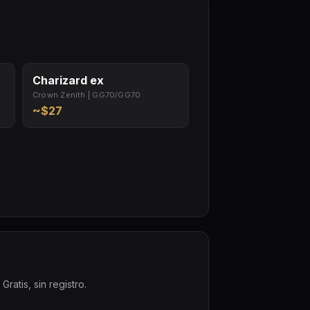
Charizard ex
Crown Zenith | GG70/GG70
~$27
ratis, sin registro.