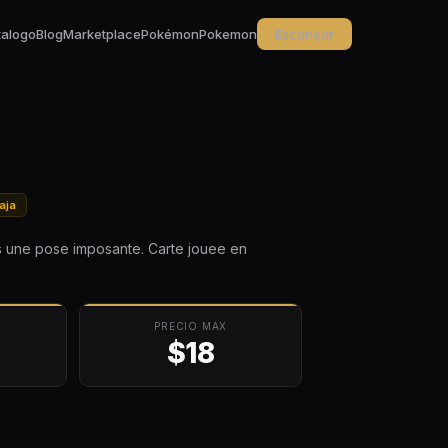
talogo
Blog
Marketplace
Pokémon
Pokemon
Escanear
aja
ns une pose imposante. Carte jouee en
PRECIO MAX
$18