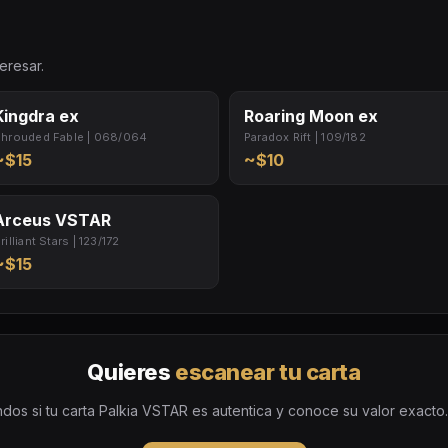
eresar.
Kingdra ex
Roaring Moon ex
hrouded Fable | 068/064
Paradox Rift | 109/182
~$15
~$10
Arceus VSTAR
rilliant Stars | 123/172
~$15
Quieres
escanear tu carta
dos si tu carta Palkia VSTAR es autentica y conoce su valor exacto. G