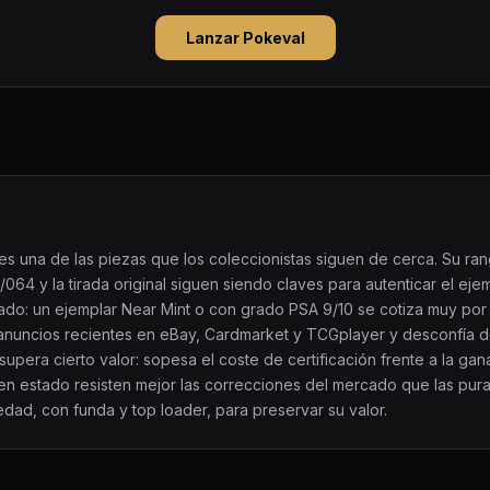
Lanzar Pokeval
es una de las piezas que los coleccionistas siguen de cerca. Su ran
64 y la tirada original siguen siendo claves para autenticar el ejem
tado: un ejemplar Near Mint o con grado PSA 9/10 se cotiza muy po
anuncios recientes en eBay, Cardmarket y TCGplayer y desconfía d
upera cierto valor: sopesa el coste de certificación frente a la ga
buen estado resisten mejor las correcciones del mercado que las pur
edad, con funda y top loader, para preservar su valor.