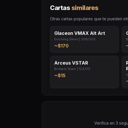
Cartas
similares
Otras cartas populares que te pueden int
Glaceon VMAX Alt Art
Evolving Skies | 208/203
B
~$170
Arceus VSTAR
Brilliant Stars | 123/172
~$15
U
Verifica en 3 segu