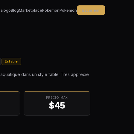
talogo
Blog
Marketplace
Pokémon
Pokemon
Escanear
Estable
a aquatique dans un style fable. Tres apprecie
PRECIO MAX
$45