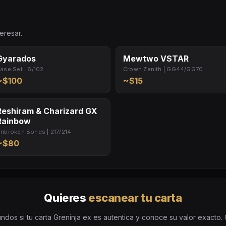
eresar.
Gyarados
Mewtwo VSTAR
ase Set | 6/102
Crown Zenith | GG44/GG70
~$100
~$15
Reshiram & Charizard GX
Rainbow
nbroken Bonds | 217/214
~$80
Quieres
escanear tu carta
ndos si tu carta Greninja ex es autentica y conoce su valor exacto. Gr