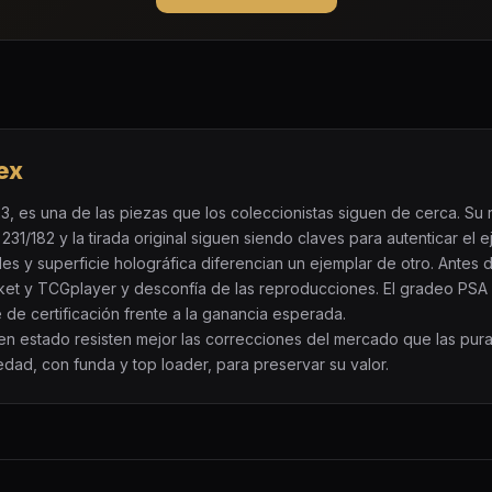
ex
, es una de las piezas que los coleccionistas siguen de cerca. Su r
31/182 y la tirada original siguen siendo claves para autenticar el e
des y superficie holográfica diferencian un ejemplar de otro. Ante
ket y TCGplayer y desconfía de las reproducciones. El gradeo PSA
e de certificación frente a la ganancia esperada.
buen estado resisten mejor las correcciones del mercado que las pur
edad, con funda y top loader, para preservar su valor.