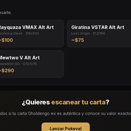
esarte.
Rayquaza VMAX Alt Art
Giratina VSTAR Alt Art
volving Skies · 218/203
Lost Origin · 212/196
~$100
~$75
Mewtwo V Alt Art
okemon GO · 072/078
~$290
¿Quieres
escanear tu carta
?
dos si tu carta Gholdengo ex es auténtica y conoce su valor exacto. G
Lanzar Pokeval