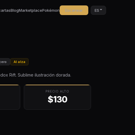
cartas
Blog
Marketplace
Pokémon
Escanear
ES
cero
Al alza
x Rift. Sublime ilustración dorada.
PRECIO ALTO
$130