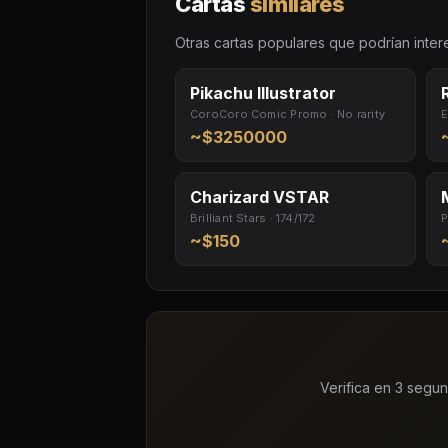
Cartas
similares
Otras cartas populares que podrían inter
Pikachu Illustrator
CoroCoro Comic Promo · No rarity
E
~$3250000
Charizard VSTAR
Brilliant Stars · 174/172
P
~$150
Verifica en 3 segun