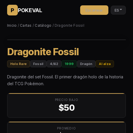
P
POKEVAL
Escanear
ES
Inicio
/
Cartas
/
Catálogo
/ Dragonite Fossil
Dragonite Fossil
Holo Rare
Fossil
4/62
1999
Dragón
Al alza
Dragonite del set Fossil. El primer dragón holo de la historia
del TCG Pokémon.
PRECIO BAJO
$50
PROMEDIO