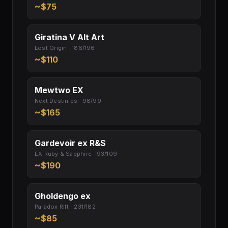
~$75
Giratina V Alt Art
Lost Origin · 186/196
~$110
Mewtwo EX
Next Destinies · 98/99
~$165
Gardevoir ex R&S
EX Ruby & Sapphire · 93/109
~$190
Gholdengo ex
Paradox Rift · 231/182
~$85