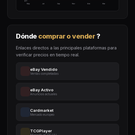
$77
May
Jul
Sep
Nov
Ene
Mar
Dónde
comprar o vender
?
Enlaces directos a las principales plataformas para
verificar precios en tiempo real.
eBay Vendido
Ventas completadas
eBay Activo
Anuncios actuales
Cardmarket
Mercado europeo
TCGPlayer