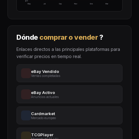
$77
May
Jul
Sep
Nov
Ene
Mar
Dónde
comprar o vender
?
Enlaces directos a las principales plataformas para
verificar precios en tiempo real.
eBay Vendido
Ventas completadas
eBay Activo
Anuncios actuales
Cardmarket
Mercado europeo
TCGPlayer