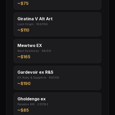
~$75
Giratina V Alt Art
Lost Origin · 186/196
~$110
Mewtwo EX
Next Destinies · 98/99
~$165
Gardevoir ex R&S
EX Ruby & Sapphire · 93/109
~$190
Gholdengo ex
Paradox Rift · 231/182
~$85