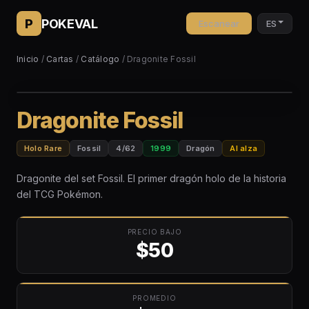
P
POKEVAL
Escanear
ES
Inicio
/
Cartas
/
Catálogo
/ Dragonite Fossil
Dragonite Fossil
Holo Rare
Fossil
4/62
1999
Dragón
Al alza
Dragonite del set Fossil. El primer dragón holo de la historia
del TCG Pokémon.
PRECIO BAJO
$50
PROMEDIO