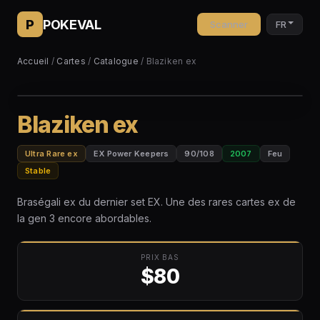
P
POKEVAL
Scanner
FR
Accueil
/
Cartes
/
Catalogue
/ Blaziken ex
Blaziken ex
Ultra Rare ex
EX Power Keepers
90/108
2007
Feu
Stable
Braségali ex du dernier set EX. Une des rares cartes ex de
la gen 3 encore abordables.
PRIX BAS
$80