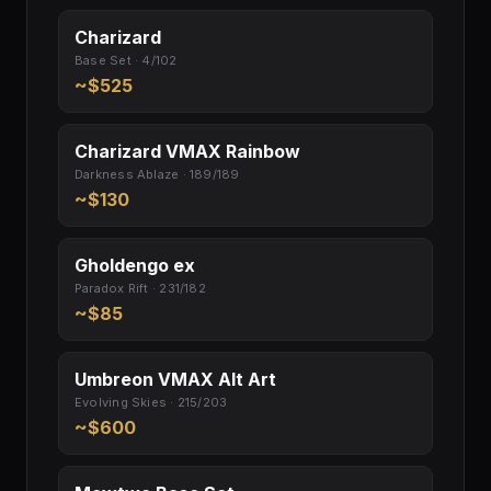
Charizard
Base Set · 4/102
~$525
Charizard VMAX Rainbow
Darkness Ablaze · 189/189
~$130
Gholdengo ex
Paradox Rift · 231/182
~$85
Umbreon VMAX Alt Art
Evolving Skies · 215/203
~$600