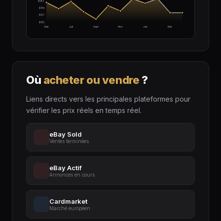
$183
$155
$127
$100
Mai
Juil
Sept
Nov
Jan
Mar
Où
acheter ou vendre
?
Liens directs vers les principales plateformes pour
vérifier les prix réels en temps réel.
eBay Sold
Ventes terminées
eBay Actif
Annonces en cours
Cardmarket
Marché européen