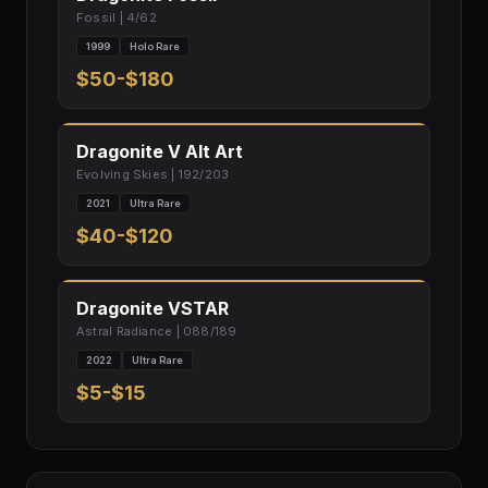
Fossil | 4/62
1999
Holo Rare
$50-$180
Dragonite V Alt Art
Evolving Skies | 192/203
2021
Ultra Rare
$40-$120
Dragonite VSTAR
Astral Radiance | 088/189
2022
Ultra Rare
$5-$15