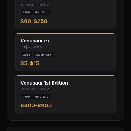
Base Set | 15/102
1999
Holo Rare
$60-$250
Venusaur ex
151 | 003/165
2023
Double Rare
$5-$15
Venusaur 1st Edition
Base Set | 15/102
1999
Holo Rare
$300-$900