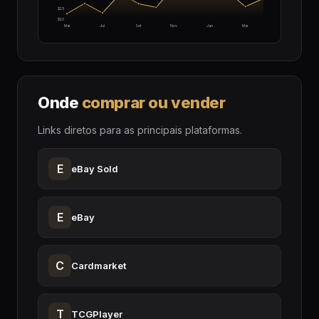
$25
$20
Mai
Jul
Set
Nov
Jan
Mar
Onde
comprar ou vender
Links diretos para as principais plataformas.
E
eBay Sold
E
eBay
C
Cardmarket
T
TCGPlayer