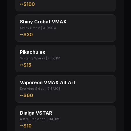
~$100
Shiny Crobat VMAX
Shiny Star V | 310/190
~$30
Pikachu ex
Surging Sparks | 057/191
~$15
Vaporeon VMAX Alt Art
Evolving Skies | 215/203
~$60
Dialga VSTAR
Astral Radiance | 114/189
~$10