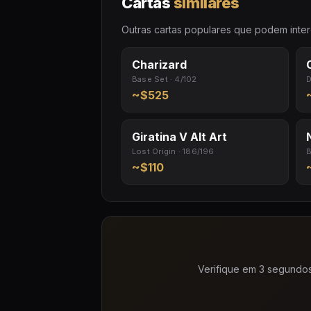
Cartas
similares
Outras cartas populares que podem inter
Charizard
Base Set · 4/102
D
~$525
Giratina V Alt Art
Lost Origin · 186/196
B
~$110
Verifique em 3 segundos 