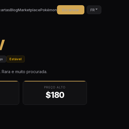
cartas
Blog
Marketplace
Pokémon
Escanear
FR
V
go
Estável
. Rara e muito procurada.
PREÇO ALTO
$180