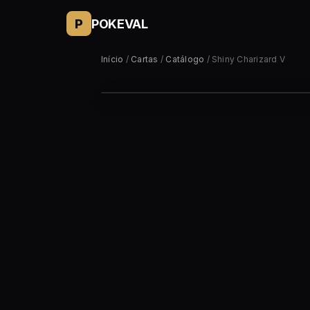
P
POKEVAL
Início
/
Cartas
/
Catálogo
/ Shiny Charizard V