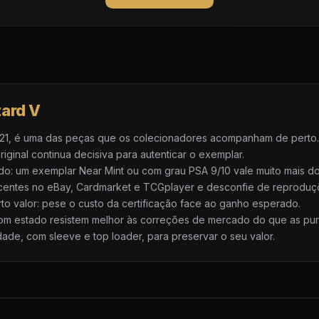
zard V
021, é uma das peças que os colecionadores acompanham de perto. A
iginal continua decisiva para autenticar o exemplar.
do: um exemplar Near Mint ou com grau PSA 9/10 vale muito mais d
centes no eBay, Cardmarket e TCGplayer e desconfie de reprodu
to valor: pese o custo da certificação face ao ganho esperado.
 bom estado resistem melhor às correções de mercado do que as pu
ade, com sleeve e top loader, para preservar o seu valor.