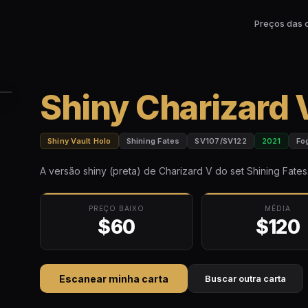
Preços das 
Shiny Charizard 
Shiny Vault Holo
Shining Fates
SV107/SV122
2021
Fo
A versão shiny (preta) de Charizard V do set Shining Fates
PREÇO BAIXO
MÉDIA
$60
$120
Escanear minha carta
Buscar outra carta