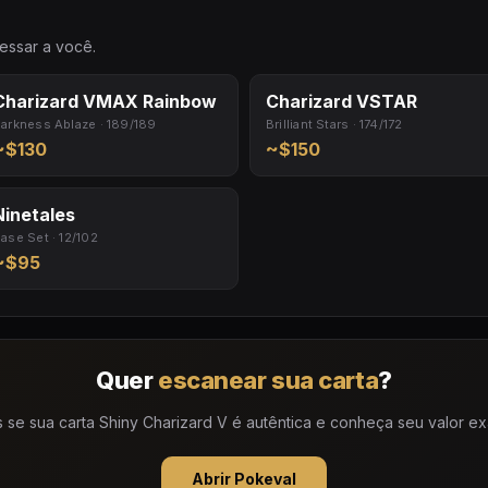
essar a você.
Charizard VMAX Rainbow
Charizard VSTAR
arkness Ablaze · 189/189
Brilliant Stars · 174/172
~$130
~$150
Ninetales
ase Set · 12/102
~$95
Quer
escanear sua carta
?
se sua carta Shiny Charizard V é autêntica e conheça seu valor exa
Abrir Pokeval