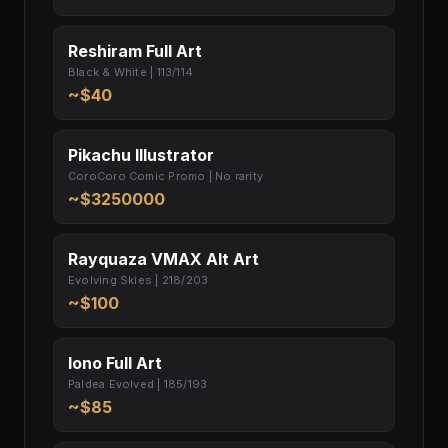
Reshiram Full Art
Black & White | 113/114
~$40
Pikachu Illustrator
CoroCoro Comic Promo | No rarity
~$3250000
Rayquaza VMAX Alt Art
Evolving Skies | 218/203
~$100
Iono Full Art
Paldea Evolved | 185/193
~$85