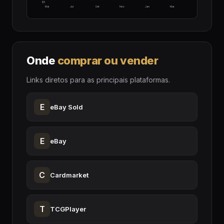
$5
Mai
Jul
Set
Nov
Jan
Mar
Onde
comprar ou vender
Links diretos para as principais plataformas.
E
eBay Sold
E
eBay
C
Cardmarket
T
TCGPlayer