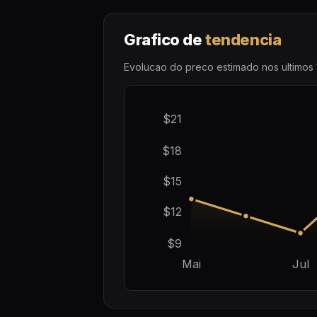
Grafico de
tendencia
Evolucao do preco estimado nos ultimos 
$21
$18
$15
$12
$9
Mai
Jul