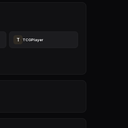
T
TCGPlayer