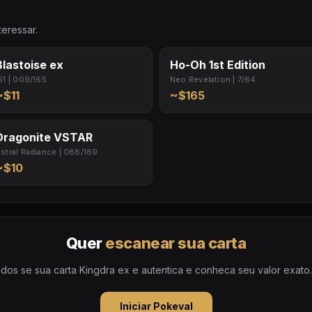
eressar.
Blastoise ex
Ho-Oh 1st Edition
51 | 009/165
Neo Revelation | 7/64
~$11
~$165
Dragonite VSTAR
stral Radiance | 088/189
~$10
Quer
escanear sua carta
dos se sua carta Kingdra ex e autentica e conheca seu valor exato. 
Iniciar Pokeval