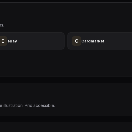
as.
E
C
eBay
Cardmarket
illustration. Prix accessible.