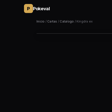
P
Pokeval
Inicio
/
Cartas
/
Catalogo
/ Kingdra ex