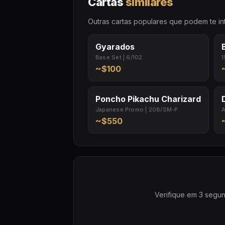
Cartas
similares
Outras cartas populares que podem te int
Gyarados
Base Set | 6/102
1
~$100
Poncho Pikachu Charizard
Japanese Promo | 208/SM-P
A
~$550
Verifique em 3 segun