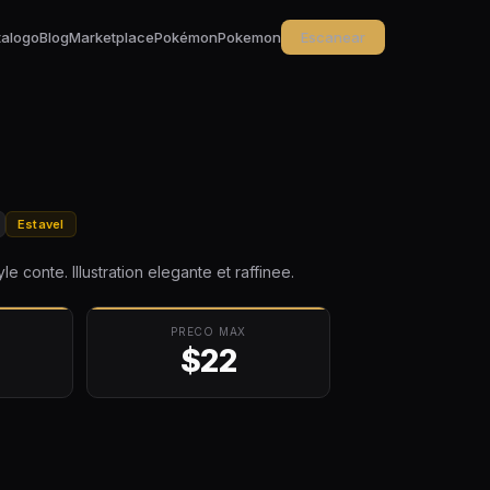
talogo
Blog
Marketplace
Pokémon
Pokemon
Escanear
Estavel
 conte. Illustration elegante et raffinee.
PRECO MAX
$22