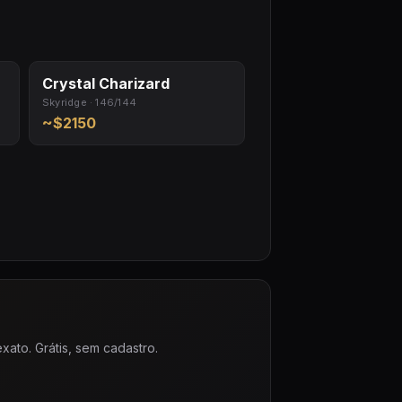
Crystal Charizard
Skyridge · 146/144
~$2150
ato. Grátis, sem cadastro.