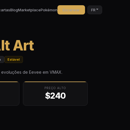
cartas
Blog
Marketplace
Pokémon
Escanear
FR
t Art
a
Estável
de evoluções de Eevee em VMAX.
PREÇO ALTO
$240