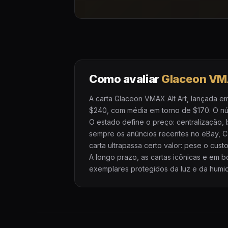
Como avaliar
Glaceon VMA
A carta Glaceon VMAX Alt Art, lançada e
$240, com média em torno de $170. O núm
O estado define o preço: centralização,
sempre os anúncios recentes no eBay, 
carta ultrapassa certo valor: pese o cus
A longo prazo, as cartas icônicas e em
exemplares protegidos da luz e da humid