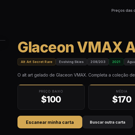
Preços das 
Glaceon VMAX Al
Alt Art Secret Rare
Evolving Skies
208/203
2021
Águ
O alt art gelado de Glaceon VMAX. Completa a coleção 
PREÇO BAIXO
MÉDIA
$100
$170
Escanear minha carta
Buscar outra carta