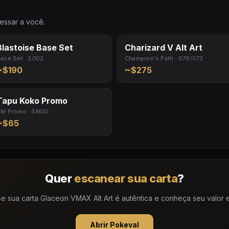
essar a você.
Blastoise Base Set
Charizard V Alt Art
ase Set · 2/102
Champion's Path · 079/073
~$190
~$275
Tapu Koko Promo
M Promo · SM30
~$65
Quer
escanear sua carta
?
e sua carta Glaceon VMAX Alt Art é autêntica e conheça seu valor ex
Abrir Pokeval