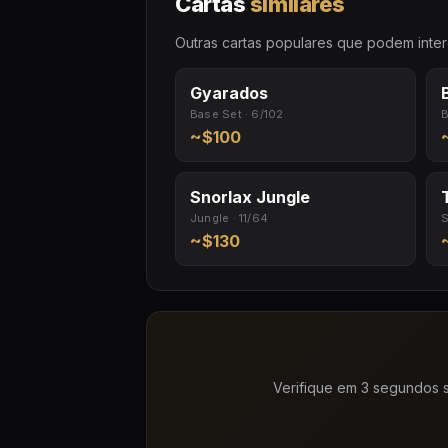
Cartas
similares
Outras cartas populares que podem inter
Gyarados
Base Set · 6/102
B
~$100
Snorlax Jungle
Jungle · 11/64
S
~$130
Verifique em 3 segundos s