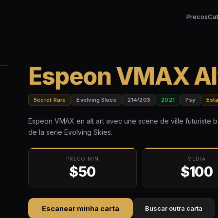
Precos
Ca
Espeon VMAX Alt
Secret Rare
Evolving Skies
214/203
2021
Psy
Esta
Espeon VMAX en alt art avec une scene de ville futuriste ba
de la serie Evolving Skies.
PRECO MIN
MEDIA
$50
$100
Escanear minha carta
Buscar outra carta