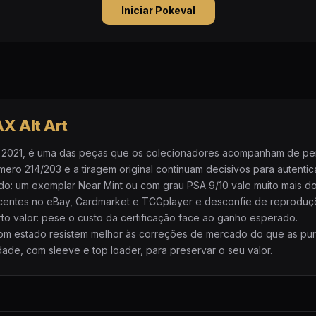
Iniciar Pokeval
X Alt Art
 2021, é uma das peças que os colecionadores acompanham de perto.
ro 214/203 e a tiragem original continuam decisivos para autentic
do: um exemplar Near Mint ou com grau PSA 9/10 vale muito mais d
centes no eBay, Cardmarket e TCGplayer e desconfie de reprodu
to valor: pese o custo da certificação face ao ganho esperado.
 bom estado resistem melhor às correções de mercado do que as pu
ade, com sleeve e top loader, para preservar o seu valor.