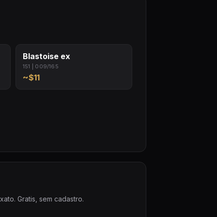
Blastoise ex
151 | 009/165
~$11
ato. Gratis, sem cadastro.