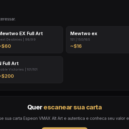
eressar.
Mewtwo EX Full Art
Mewtwo ex
ext Destinies | 98/99
151 | 150/165
~$60
~$16
N Full Art
oble Victories | 101/101
~$200
Quer
escanear sua carta
e sua carta Espeon VMAX Alt Art e autentica e conheca seu valor ex