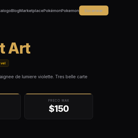
talogo
Blog
Marketplace
Pokémon
Pokemon
Escanear
 Art
vel
ignee de lumiere violette. Tres belle carte
PRECO MAX
$150