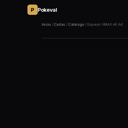
P
Pokeval
Inicio
/
Cartas
/
Catalogo
/ Espeon VMAX Alt Art