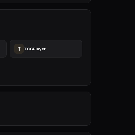
T
TCGPlayer