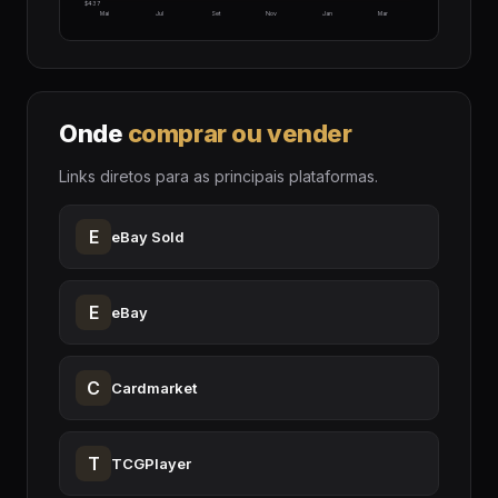
$437
Mai
Jul
Set
Nov
Jan
Mar
Onde
comprar ou vender
Links diretos para as principais plataformas.
E
eBay Sold
E
eBay
C
Cardmarket
T
TCGPlayer