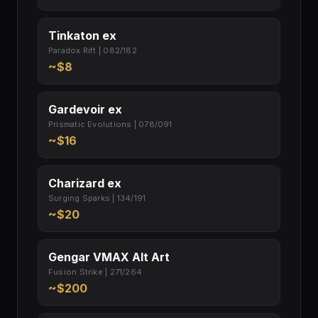
Tinkaton ex
Paradox Rift | 082/182
~$8
Gardevoir ex
Prismatic Evolutions | 078/091
~$16
Charizard ex
Surging Sparks | 134/191
~$20
Gengar VMAX Alt Art
Fusion Strike | 271/264
~$200