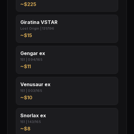
~$225
Giratina VSTAR
Lost Origin | 131/196
~$15
Gengar ex
151 | 094/165
~$11
Venusaur ex
151 | 003/165
~$10
Snorlax ex
151 | 143/165
~$8