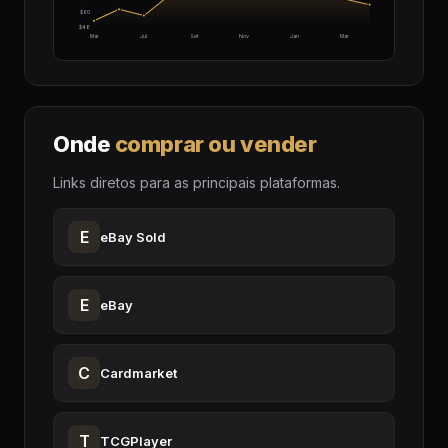
$60
$48
Mai
Jul
Set
Nov
Jan
Mar
Onde
comprar ou vender
Links diretos para as principais plataformas.
E
eBay Sold
E
eBay
C
Cardmarket
T
TCGPlayer