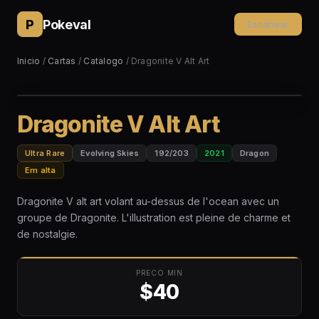
P
Pokeval
Escanear
Inicio
/
Cartas
/
Catalogo
/ Dragonite V Alt Art
Dragonite V Alt Art
Ultra Rare
Evolving Skies
192/203
2021
Dragon
Em alta
Dragonite V alt art volant au-dessus de l'ocean avec un
groupe de Dragonite. L'illustration est pleine de charme et
de nostalgie.
PRECO MIN
$40