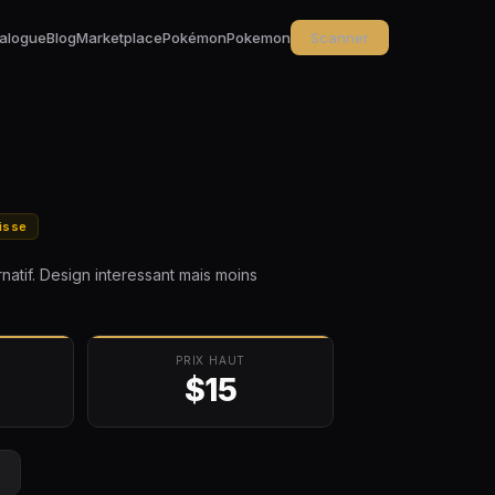
alogue
Blog
Marketplace
Pokémon
Pokemon
Scanner
isse
atif. Design interessant mais moins
PRIX HAUT
$15