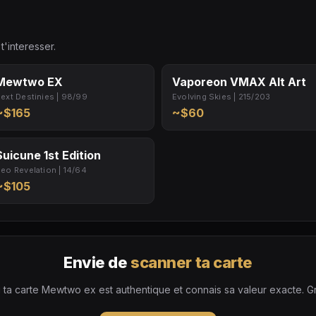
t'interesser.
Mewtwo EX
Vaporeon VMAX Alt Art
ext Destinies | 98/99
Evolving Skies | 215/203
~$165
~$60
Suicune 1st Edition
eo Revelation | 14/64
~$105
Envie de
scanner ta carte
 ta carte Mewtwo ex est authentique et connais sa valeur exacte. Gra