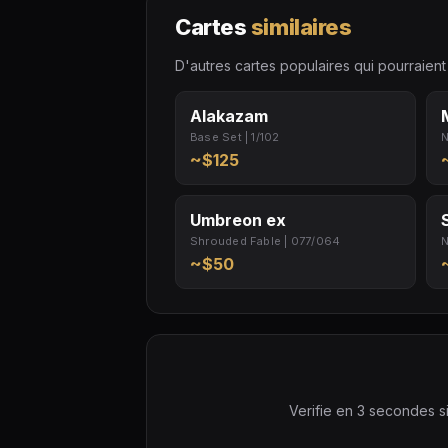
Cartes
similaires
D'autres cartes populaires qui pourraient 
Alakazam
Base Set | 1/102
N
~$125
Umbreon ex
Shrouded Fable | 077/064
N
~$50
Verifie en 3 secondes si