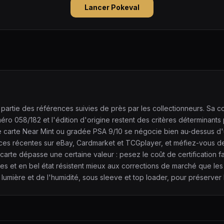
Lancer Pokeval
partie des références suivies de près par les collectionneurs. Sa co
 058/182 et l'édition d'origine restent des critères déterminants p
une carte Near Mint ou gradée PSA 9/10 se négocie bien au-dessus d
ces récentes sur eBay, Cardmarket et TCGplayer, et méfiez-vous d
carte dépasse une certaine valeur : pesez le coût de certification f
ues et en bel état résistent mieux aux corrections de marché que les
lumière et de l'humidité, sous sleeve et top loader, pour préserver l