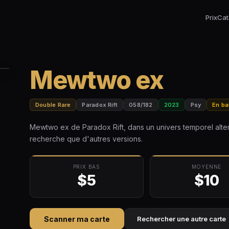
Prix
Cat
Mewtwo ex
Double Rare
Paradox Rift
058/182
2023
Psy
En ba
Mewtwo ex de Paradox Rift, dans un univers temporel altern
recherche que d'autres versions.
PRIX BAS
MOYENNE
$5
$10
Scanner ma carte
Rechercher une autre carte