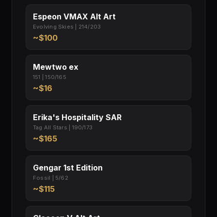
Espeon VMAX Alt Art
Evolving Skies | 214/203
~$100
Mewtwo ex
151 | 150/165
~$16
Erika's Hospitality SAR
Tag All Stars | 190/173
~$165
Gengar 1st Edition
Fossil | 5/62
~$115