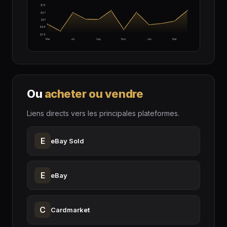
$76
$67
$57
$48
$38
Mai
Jul
Sep
Nov
Jan
Mar
Ou
acheter ou vendre
Liens directs vers les principales plateformes.
E
eBay Sold
E
eBay
C
Cardmarket