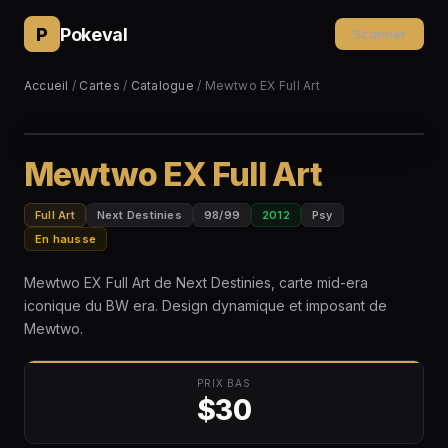
P
Pokeval
Scanner
Accueil
/
Cartes
/
Catalogue
/ Mewtwo EX Full Art
Mewtwo EX Full Art
Full Art
Next Destinies
98/99
2012
Psy
En hausse
Mewtwo EX Full Art de Next Destinies, carte mid-era
iconique du BW era. Design dynamique et imposant de
Mewtwo.
PRIX BAS
$30