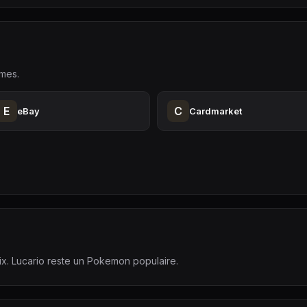
rmes.
E
C
eBay
Cardmarket
rix. Lucario reste un Pokemon populaire.