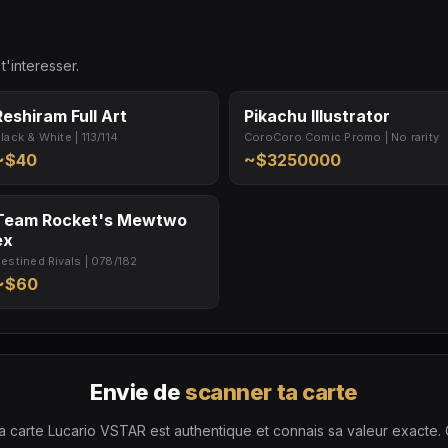
t'interesser.
Reshiram Full Art
Pikachu Illustrator
lack & White | 113/114
CoroCoro Comic Promo | No rarity
~$40
~$3250000
Team Rocket's Mewtwo
ex
estined Rivals | 078/182
~$60
Envie de
scanner ta carte
a carte Lucario VSTAR est authentique et connais sa valeur exacte. G