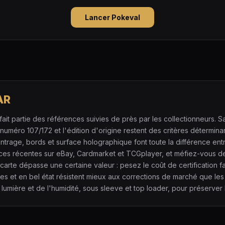
Lancer Pokeval
AR
ait partie des références suivies de près par les collectionneurs. Sa
méro 107/172 et l'édition d'origine restent des critères déterminant
centrage, bords et surface holographique font toute la différence e
ces récentes sur eBay, Cardmarket et TCGplayer, et méfiez-vous d
carte dépasse une certaine valeur : pesez le coût de certification f
ues et en bel état résistent mieux aux corrections de marché que les
lumière et de l'humidité, sous sleeve et top loader, pour préserver l