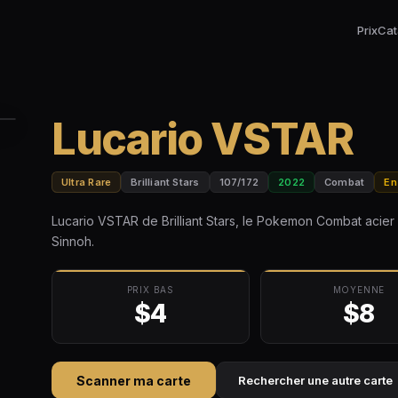
Prix
Cat
Lucario VSTAR
Ultra Rare
Brilliant Stars
107/172
2022
Combat
En
Lucario VSTAR de Brilliant Stars, le Pokemon Combat acie
Sinnoh.
PRIX BAS
MOYENNE
$4
$8
Scanner ma carte
Rechercher une autre carte