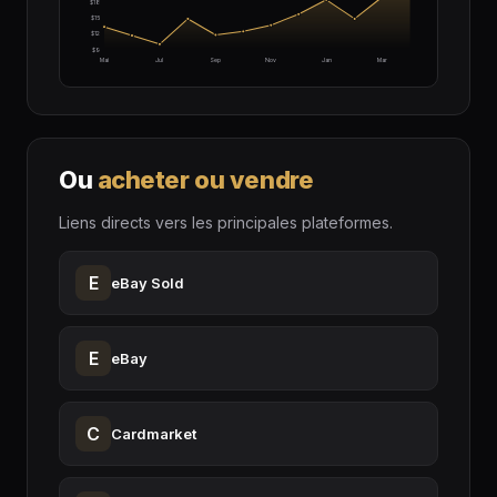
$18
$15
$12
$9
Mai
Jul
Sep
Nov
Jan
Mar
Ou
acheter ou vendre
Liens directs vers les principales plateformes.
E
eBay Sold
E
eBay
C
Cardmarket