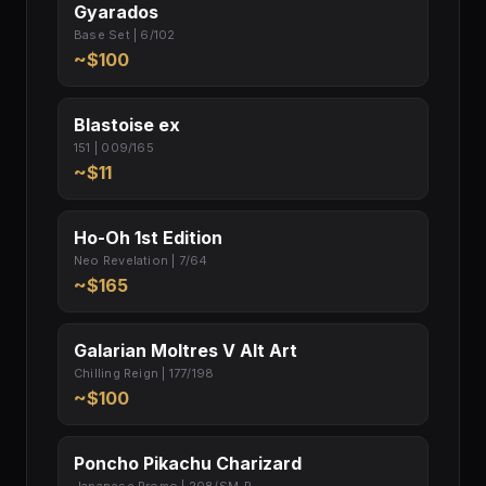
Gyarados
Base Set | 6/102
~$100
Blastoise ex
151 | 009/165
~$11
Ho-Oh 1st Edition
Neo Revelation | 7/64
~$165
Galarian Moltres V Alt Art
Chilling Reign | 177/198
~$100
Poncho Pikachu Charizard