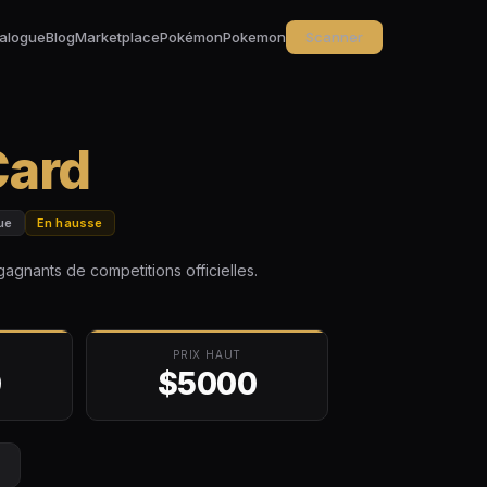
alogue
Blog
Marketplace
Pokémon
Pokemon
Scanner
Card
que
En hausse
agnants de competitions officielles.
PRIX HAUT
0
$5000