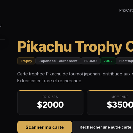
Prix
Cat
d
Pikachu Trophy 
Trophy
Japanese Tournament
PROMO
2002
Electri
Carte trophee Pikachu de tournoi japonais, distribuee aux g
Extremement rare et recherchee.
PRIX BAS
MOYENNE
$2000
$350
Scanner ma carte
Rechercher une autre carte