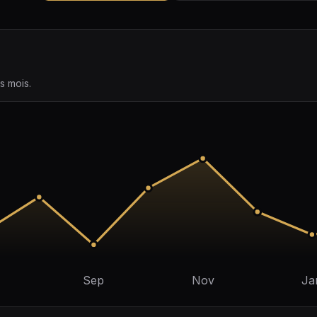
s mois.
Sep
Nov
Ja