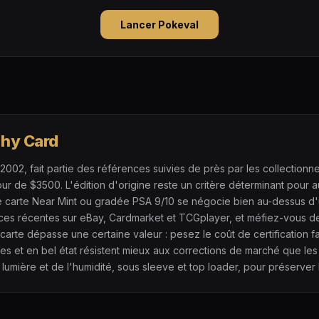
Lancer Pokeval
phy Card
002, fait partie des références suivies de près par les collectionne
de $3500. L'édition d'origine reste un critère déterminant pour aut
une carte Near Mint ou gradée PSA 9/10 se négocie bien au-dessus d
ces récentes sur eBay, Cardmarket et TCGplayer, et méfiez-vous d
carte dépasse une certaine valeur : pesez le coût de certification f
ues et en bel état résistent mieux aux corrections de marché que les
lumière et de l'humidité, sous sleeve et top loader, pour préserver l