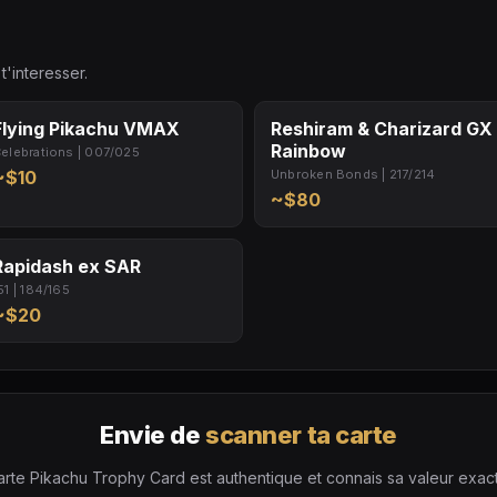
t'interesser.
Flying Pikachu VMAX
Reshiram & Charizard GX
Rainbow
elebrations | 007/025
~$10
Unbroken Bonds | 217/214
~$80
Rapidash ex SAR
51 | 184/165
~$20
Envie de
scanner ta carte
arte Pikachu Trophy Card est authentique et connais sa valeur exacte