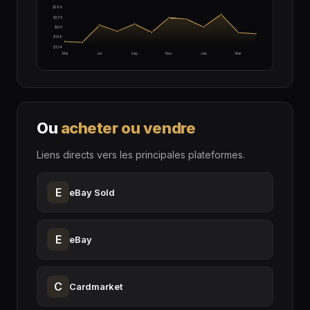
$269
$235
$201
$168
$134
Mai
Jul
Sep
Nov
Jan
Mar
Ou
acheter ou vendre
Liens directs vers les principales plateformes.
E
eBay Sold
E
eBay
C
Cardmarket