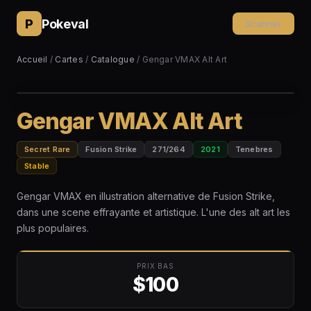
P
Pokeval
Scanner
Accueil
/
Cartes
/
Catalogue
/ Gengar VMAX Alt Art
Gengar VMAX Alt Art
Secret Rare
Fusion Strike
271/264
2021
Tenebres
Stable
Gengar VMAX en illustration alternative de Fusion Strike,
dans une scene effrayante et artistique. L'une des alt art les
plus populaires.
PRIX BAS
$100