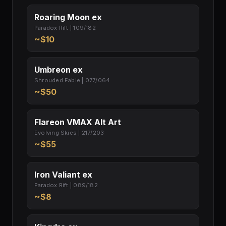
Roaring Moon ex
Paradox Rift | 109/182
~$10
Umbreon ex
Shrouded Fable | 077/064
~$50
Flareon VMAX Alt Art
Evolving Skies | 217/203
~$55
Iron Valiant ex
Paradox Rift | 089/182
~$8