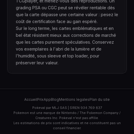
TCGplayer, et méfiez-vous des reproductions. Un
grading PSA ou CGC peut se révéler rentable dès
que la carte dépasse une certaine valeur : pesez le
coût de certification face au gain espéré.
Sur le long terme, les cartes emblématiques et en
bel état résistent mieux aux corrections de marché
que les cartes purement spéculatives. Conservez
vos exemplaires à l'abri de la lumière et de
l'humidité, sous sleeve et top loader, pour
préserver leur valeur.
Accueil
Prix
App
Blog
Mentions legales
Plan du site
Pokeval par MLJ SAS | SIREN 934 769 837
Pokemon est une marque de Nintendo / The Pokemon Company /
Creatures Inc. Pokeval n'est pas affilie.
Les estimations de prix sont indicatives et ne constituent pas un
conseil financier.