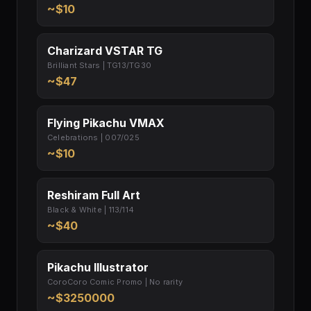
~$10
Charizard VSTAR TG
Brilliant Stars | TG13/TG30
~$47
Flying Pikachu VMAX
Celebrations | 007/025
~$10
Reshiram Full Art
Black & White | 113/114
~$40
Pikachu Illustrator
CoroCoro Comic Promo | No rarity
~$3250000