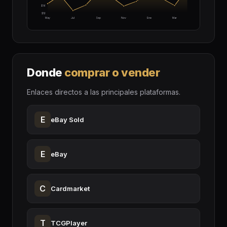
$16
$12
May
Jul
Sep
Nov
Ene
Mar
Donde
comprar o vender
Enlaces directos a las principales plataformas.
E
eBay Sold
E
eBay
C
Cardmarket
T
TCGPlayer