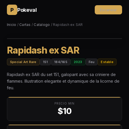
P
Pokeval
Escanear
Inicio
/
Cartas
/
Catalogo
/ Rapidash ex SAR
Rapidash ex SAR
Special Art Rare
151
184/165
2023
Feu
Estable
Rapidash ex SAR du set 151, galopant avec sa criniere de
flammes. Illustration elegante et dynamique de la licorne de
feu.
PRECIO MIN
$10