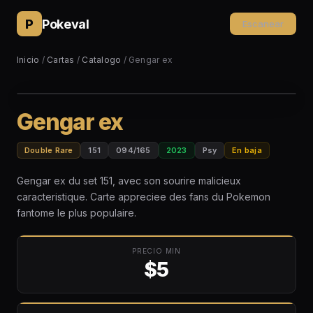
P
Pokeval
Escanear
Inicio
/
Cartas
/
Catalogo
/ Gengar ex
Gengar ex
Double Rare
151
094/165
2023
Psy
En baja
Gengar ex du set 151, avec son sourire malicieux
caracteristique. Carte appreciee des fans du Pokemon
fantome le plus populaire.
PRECIO MIN
$5