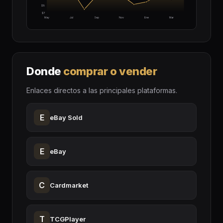
$9
$7
May
Jul
Sep
Nov
Ene
Mar
Donde
comprar o vender
Enlaces directos a las principales plataformas.
E
eBay Sold
E
eBay
C
Cardmarket
T
TCGPlayer