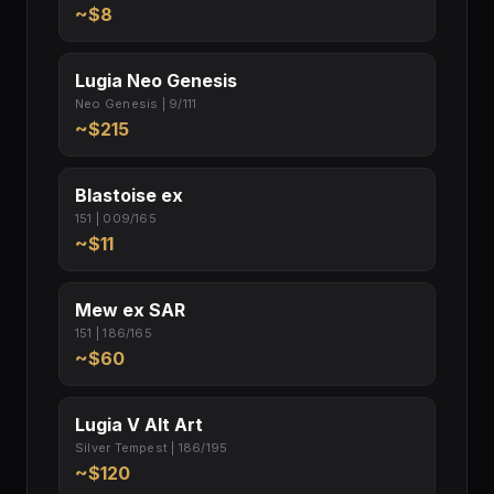
~$8
Lugia Neo Genesis
Neo Genesis | 9/111
~$215
Blastoise ex
151 | 009/165
~$11
Mew ex SAR
151 | 186/165
~$60
Lugia V Alt Art
Silver Tempest | 186/195
~$120