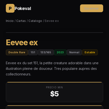
P
Pokeval
Escanear
Inicio
/
Cartas
/
Catalogo
/ Eevee ex
Eevee ex
Double Rare
151
133/165
2023
Normal
Estable
Eevee ex du set 151, la petite creature adorable dans une
illustration pleine de douceur. Tres populaire aupres des
collectionneurs.
PRECIO MIN
$5