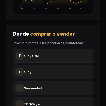
$9
$7
May
Jul
Sep
Nov
Ene
Mar
Donde
comprar o vender
Enlaces directos a las principales plataformas.
E
eBay Sold
E
eBay
C
Cardmarket
T
TCGPlayer