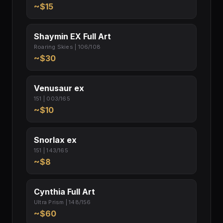
~$15
Shaymin EX Full Art
Roaring Skies | 106/108
~$30
Venusaur ex
151 | 003/165
~$10
Snorlax ex
151 | 143/165
~$8
Cynthia Full Art
Ultra Prism | 148/156
~$60