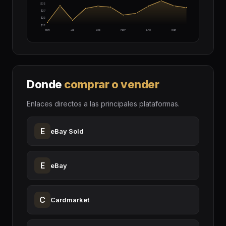
$32
$27
$22
$16
May
Jul
Sep
Nov
Ene
Mar
Donde
comprar o vender
Enlaces directos a las principales plataformas.
E
eBay Sold
E
eBay
C
Cardmarket