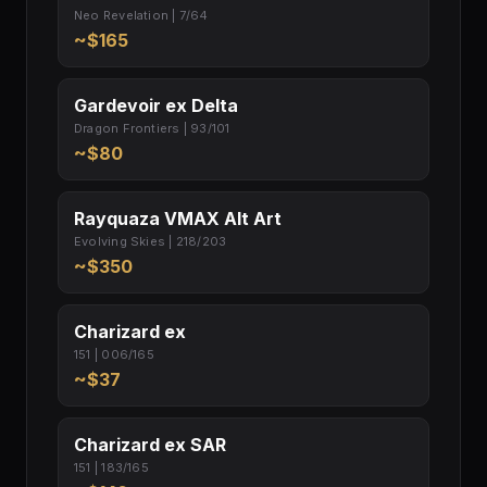
Neo Revelation | 7/64
~$165
Gardevoir ex Delta
Dragon Frontiers | 93/101
~$80
Rayquaza VMAX Alt Art
Evolving Skies | 218/203
~$350
Charizard ex
151 | 006/165
~$37
Charizard ex SAR
151 | 183/165