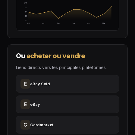
$14
$12
$11
$9
$7
Mai
Jul
Sep
Nov
Jan
Mar
Ou
acheter ou vendre
Liens directs vers les principales plateformes.
E
eBay Sold
E
eBay
C
Cardmarket