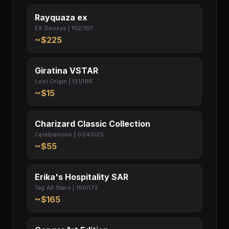
Rayquaza ex
EX Deoxys | 102/107
~$225
Giratina VSTAR
Lost Origin | 131/196
~$15
Charizard Classic Collection
Celebrations | 004/025
~$55
Erika's Hospitality SAR
Tag All Stars | 190/173
~$165