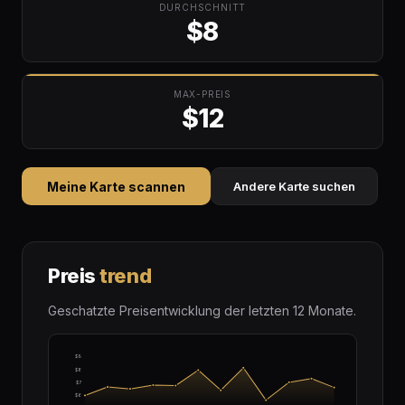
DURCHSCHNITT
$8
MAX-PREIS
$12
Meine Karte scannen
Andere Karte suchen
Preis
trend
Geschatzte Preisentwicklung der letzten 12 Monate.
$9
$8
$7
$6