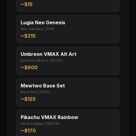
~$15
Lugia Neo Genesis
Neo Genesis | 9/111
~$215
Umbreon VMAX Alt Art
Evolving Skies | 215/203
~$600
Mewtwo Base Set
Base Set | 10/102
~$125
Pikachu VMAX Rainbow
Vivid Voltage | 188/185
~$170