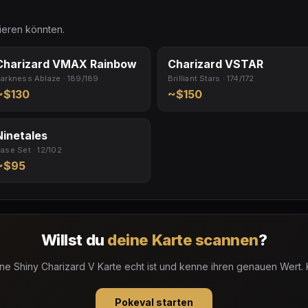
sieren könnten.
Charizard VMAX Rainbow
Charizard VSTAR
arkness Ablaze · 189/189
Brilliant Stars · 174/172
~$130
~$150
Ninetales
ase Set · 12/102
~$95
Willst du
deine Karte scannen
?
ne Shiny Charizard V Karte echt ist und kenne ihren genauen Wert.
Pokeval starten