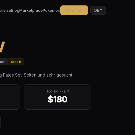
preise
Blog
Marketplace
Pokémon
Scannen
DE
V
uer
Stabil
 Fates Set. Selten und sehr gesucht.
T
HOHER PREIS
$180