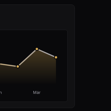
n
Mär