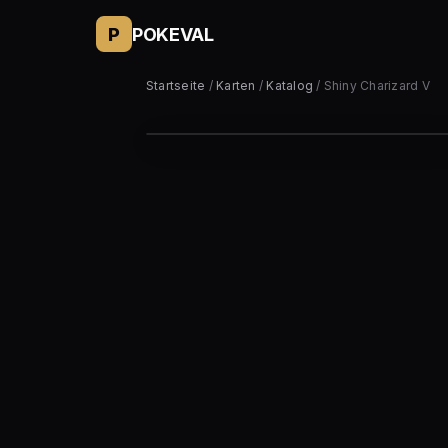
P
POKEVAL
Startseite
/
Karten
/
Katalog
/ Shiny Charizard V