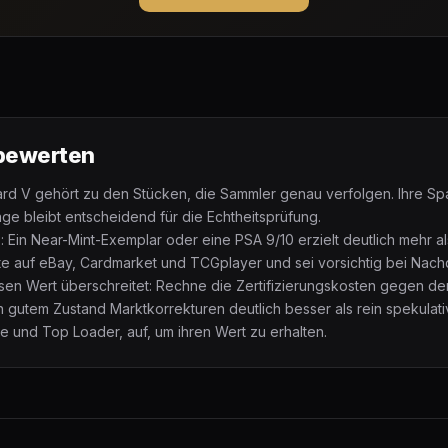
 bewerten
ard V gehört zu den Stücken, die Sammler genau verfolgen. Ihre Sp
lage bleibt entscheidend für die Echtheitsprüfung.
 Ein Near-Mint-Exemplar oder eine PSA 9/10 erzielt deutlich mehr al
te auf eBay, Cardmarket und TCGplayer und sei vorsichtig bei Nac
ssen Wert überschreitet: Rechne die Zertifizierungskosten gegen d
in gutem Zustand Marktkorrekturen deutlich besser als rein spekulat
ve und Top Loader, auf, um ihren Wert zu erhalten.