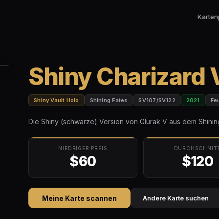
Karten
Shiny Charizard 
Shiny Vault Holo
Shining Fates
SV107/SV122
2021
Fe
Die Shiny (schwarze) Version von Glurak V aus dem Shining
NIEDRIGER PREIS
DURCHSCHNIT
$60
$120
Meine Karte scannen
Andere Karte suchen