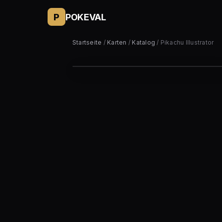
P
POKEVAL
Startseite
/
Karten
/
Katalog
/ Pikachu Illustrator