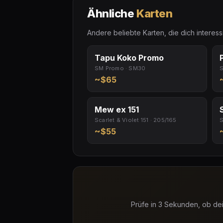
Ähnliche
Karten
Andere beliebte Karten, die dich interes
Tapu Koko Promo
SM Promo · SM30
S
~$65
Mew ex 151
Scarlet & Violet 151 · 205/165
S
~$55
Prüfe in 3 Sekunden, ob dei