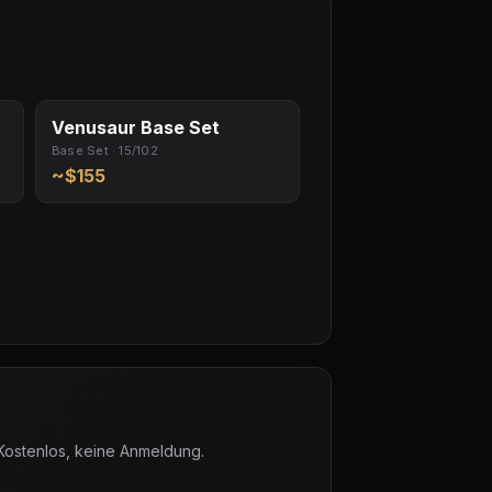
Venusaur Base Set
Base Set · 15/102
~$155
 Kostenlos, keine Anmeldung.