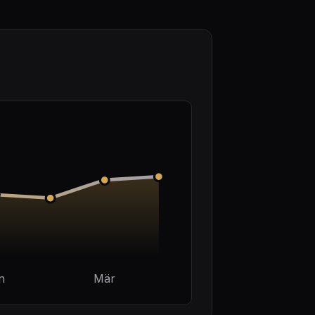
n
Mär