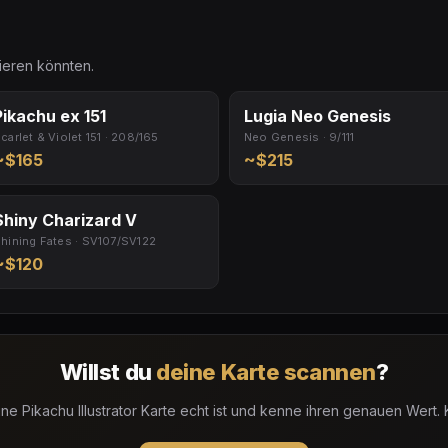
sieren könnten.
Pikachu ex 151
Lugia Neo Genesis
carlet & Violet 151 · 208/165
Neo Genesis · 9/111
~$165
~$215
Shiny Charizard V
hining Fates · SV107/SV122
~$120
Willst du
deine Karte scannen
?
ne Pikachu Illustrator Karte echt ist und kenne ihren genauen Wert.