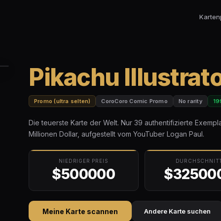
Karten
Pikachu Illustrat
Promo (ultra selten)
CoroCoro Comic Promo
No rarity
19
Die teuerste Karte der Welt. Nur 39 authentifizierte Exempl
Millionen Dollar, aufgestellt vom YouTuber Logan Paul.
NIEDRIGER PREIS
DURCHSCHNIT
$500000
$32500
Meine Karte scannen
Andere Karte suchen