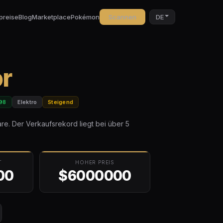
preise
Blog
Marketplace
Pokémon
Scannen
DE
or
98
Elektro
Steigend
are. Der Verkaufsrekord liegt bei über 5
T
HOHER PREIS
00
$6000000