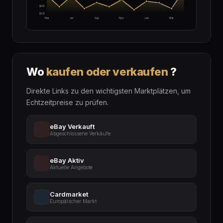
$46
$38
Mai
Jul
Sep
Nov
Jan
Mär
Wo
kaufen oder verkaufen
?
Direkte Links zu den wichtigsten Marktplätzen, um
Echtzeitpreise zu prüfen.
eBay Verkauft
Abgeschlossene Verkäufe
eBay Aktiv
Aktuelle Angebote
Cardmarket
Europäischer Markt