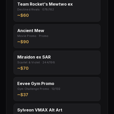
Team Rocket's Mewtwo ex
Destined Rivals · 078/182
~$60
Ancient Mew
Movie Promo · Promo
~$90
Miraidon ex SAR
Scarlet & Violet · 244/198
~$70
Eevee Gym Promo
Gym Challenge Promo · 12/132
~$37
Sylveon VMAX Alt Art