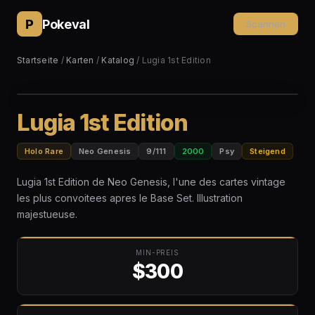
P
Pokeval
Scannen
Startseite
/
Karten
/
Katalog
/ Lugia 1st Edition
Lugia 1st Edition
Holo Rare
Neo Genesis
9/111
2000
Psy
Steigend
Lugia 1st Edition de Neo Genesis, l'une des cartes vintage
les plus convoitees apres le Base Set. Illustration
majestueuse.
MIN-PREIS
$300