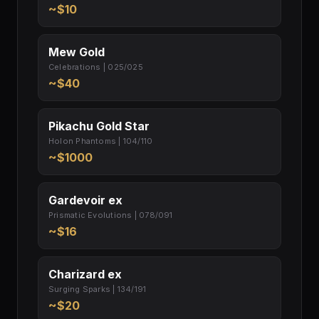
~$10
Mew Gold
Celebrations | 025/025
~$40
Pikachu Gold Star
Holon Phantoms | 104/110
~$1000
Gardevoir ex
Prismatic Evolutions | 078/091
~$16
Charizard ex
Surging Sparks | 134/191
~$20