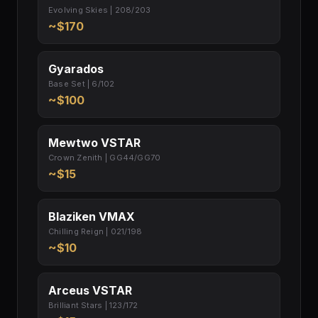
Evolving Skies | 208/203
~$170
Gyarados
Base Set | 6/102
~$100
Mewtwo VSTAR
Crown Zenith | GG44/GG70
~$15
Blaziken VMAX
Chilling Reign | 021/198
~$10
Arceus VSTAR
Brilliant Stars | 123/172