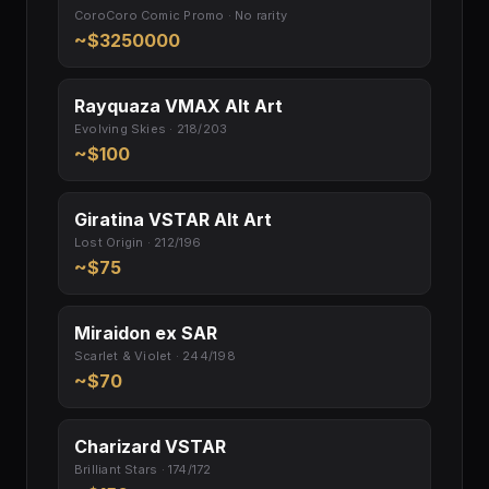
CoroCoro Comic Promo · No rarity
~$3250000
Rayquaza VMAX Alt Art
Evolving Skies · 218/203
~$100
Giratina VSTAR Alt Art
Lost Origin · 212/196
~$75
Miraidon ex SAR
Scarlet & Violet · 244/198
~$70
Charizard VSTAR
Brilliant Stars · 174/172