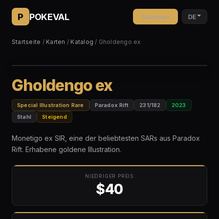
P
POKEVAL
Scannen
DE
Startseite
/
Karten
/
Katalog
/ Gholdengo ex
Gholdengo ex
Special Illustration Rare
Paradox Rift
231/182
2023
Stahl
Steigend
Monetigo ex SIR, eine der beliebtesten SARs aus Paradox
Rift. Erhabene goldene Illustration.
NIEDRIGER PREIS
$40