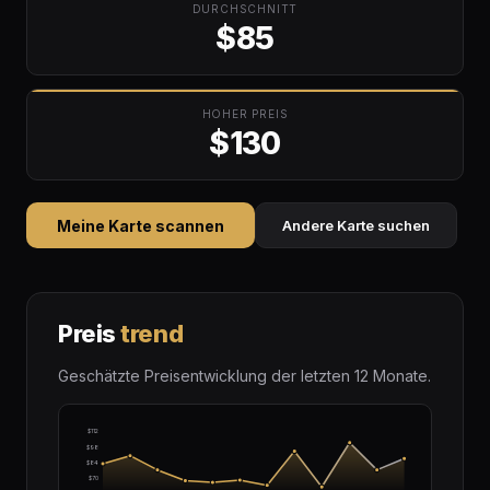
DURCHSCHNITT
$85
HOHER PREIS
$130
Meine Karte scannen
Andere Karte suchen
Preis
trend
Geschätzte Preisentwicklung der letzten 12 Monate.
$112
$98
$84
$70