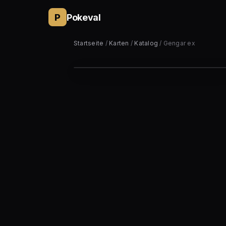
P
Pokeval
Startseite
/
Karten
/
Katalog
/ Gengar ex