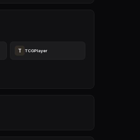
T
TCGPlayer