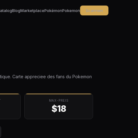
atalog
Blog
Marketplace
Pokémon
Pokemon
Scannen
istique. Carte appreciee des fans du Pokemon
T
MAX-PREIS
$18