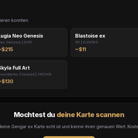
sieren konnten.
Lugia Neo Genesis
Blastoise ex
eo Genesis | 9/111
151 | 009/165
~$215
~$11
Skyla Full Art
oundaries Crossed | 149/149
~$130
Mochtest du
deine Karte scannen
eine Gengar ex Karte echt ist und kenne ihren genauen Wert. Koste