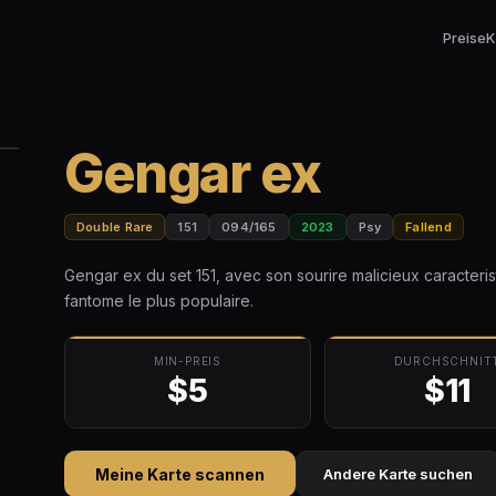
Preise
K
Gengar ex
Double Rare
151
094/165
2023
Psy
Fallend
Gengar ex du set 151, avec son sourire malicieux caracter
fantome le plus populaire.
MIN-PREIS
DURCHSCHNIT
$5
$11
Meine Karte scannen
Andere Karte suchen