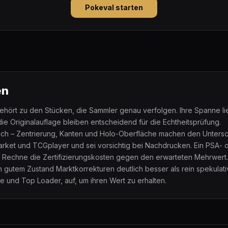
Pokeval starten
en
hört zu den Stücken, die Sammler genau verfolgen. Ihre Spanne lie
ie Originalauflage bleiben entscheidend für die Echtheitsprüfung.
ich – Zentrierung, Kanten und Holo-Oberfläche machen den Untersc
arket und TCGplayer und sei vorsichtig bei Nachdrucken. Ein PSA- 
: Rechne die Zertifizierungskosten gegen den erwarteten Mehrwert.
in gutem Zustand Marktkorrekturen deutlich besser als rein spekulat
ve und Top Loader, auf, um ihren Wert zu erhalten.