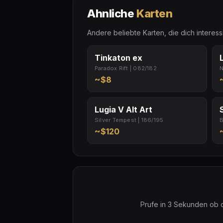
Ahnliche
Karten
Andere beliebte Karten, die dich interes
Tinkaton ex
Paradox Rift | 082/182
N
~$8
Lugia V Alt Art
Silver Tempest | 186/195
B
~$120
Prufe in 3 Sekunden ob d