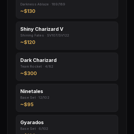
Darkness Ablaze · 189/189
~$130
Shiny Charizard V
Shining Fates · SV107/SV122
~$120
Dark Charizard
Team Rocket · 4/82
~$300
Ninetales
Base Set · 12/102
~$95
Gyarados
Base Set · 6/102