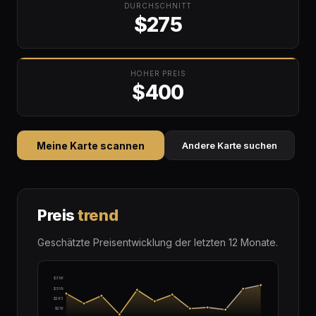
DURCHSCHNITT
$275
HOHER PREIS
$400
Meine Karte scannen
Andere Karte suchen
Preis
trend
Geschätzte Preisentwicklung der letzten 12 Monate.
$356
$309
$263
$216